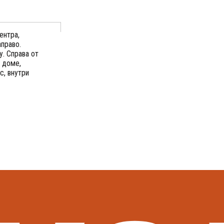
ентра,
аправо.
у. Справа от
 доме,
с, внутри