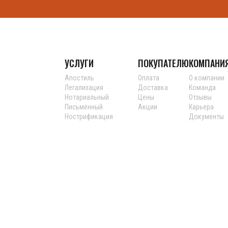
УСЛУГИ
ПОКУПАТЕЛЮ
КОМПАНИ
Апостиль
Оплата
О компании
Легализация
Доставка
Команда
Нотариальный
Цены
Отзывы
Письменный
Акции
Карьера
Нострификация
Документы
Устный
Реквизиты
Дополнительные услуги
Вопрос отве
Языки перевода
Блог