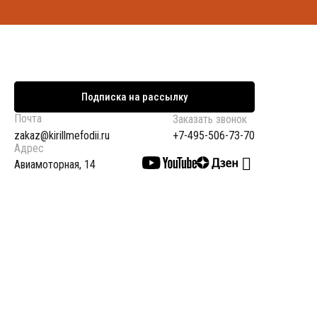
Подписка на рассылку
Почта
Заказать звонок
+7-495-506-73-70
zakaz@kirillmefodii.ru
Адрес
Авиамоторная, 14
© 2008-2026 Бюро переводов "Кирилл и Мефодий". Все
права защищены.