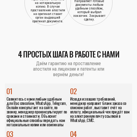
Направляет готовые
на нотариальную
документы любым
копию. В случае
удобным способом,
проставления апостиля
который выбрал
на оригинал ставит
заказчик. Закрывает
орган выдавший
сделку.
оригинал документа.
4 ПРОСТЫХ ШАГА В РАБОТЕ С НАМИ
Даём гарантию на проставление
апостиля на лицензии и патенты или
вернём деньги!
01
02
Свяжитесь с нами любым удобным
Исходя из ваших требований,
для Вас способом, WhatsApp, Telegram,
менеджер направит бланк заказа со
Онлайн консультант на сайте, по
списком работ, выставит счёт на
звонку, менеджер проконсультирует по
оплату, официальный чек придёт вам
сроками и стоимости. Объяснит
на электронную почту ссылкой в
официальные способы передать нам
WhatsApp, СМС.
нотариальные копии или оригиналы
документов.
03
04