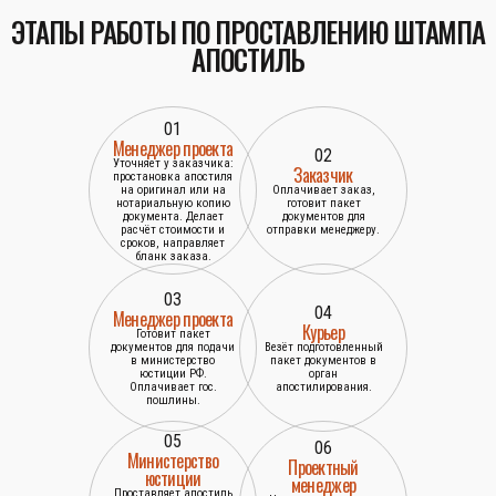
ЭТАПЫ РАБОТЫ ПО ПРОСТАВЛЕНИЮ ШТАМПА
АПОСТИЛЬ
01
Менеджер проекта
02
Уточняет у заказчика:
Заказчик
простановка апостиля
на оригинал или на
Оплачивает заказ,
нотариальную копию
готовит пакет
документа. Делает
документов для
расчёт стоимости и
отправки менеджеру.
сроков, направляет
бланк заказа.
03
04
Менеджер проекта
Курьер
Готовит пакет
документов для подачи
Везёт подготовленный
в министерство
пакет документов в
юстиции РФ.
орган
Оплачивает гос.
апостилирования.
пошлины.
05
06
Министерство
Проектный
юстиции
менеджер
Проставляет апостиль