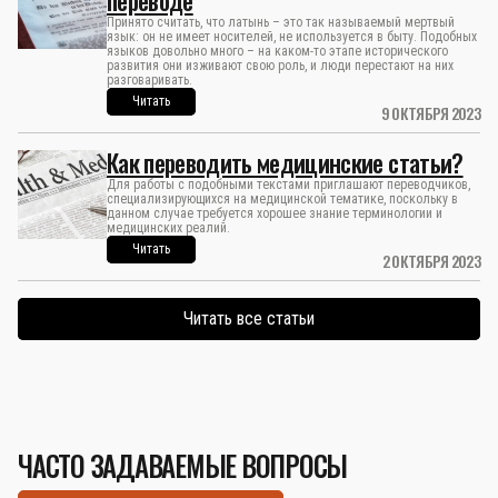
Принято считать, что латынь – это так называемый мертвый
язык: он не имеет носителей, не используется в быту. Подобных
языков довольно много – на каком-то этапе исторического
развития они изживают свою роль, и люди перестают на них
разговаривать.
Читать
9 ОКТЯБРЯ 2023
Как переводить медицинские статьи?
Для работы с подобными текстами приглашают переводчиков,
специализирующихся на медицинской тематике, поскольку в
данном случае требуется хорошее знание терминологии и
медицинских реалий.
Читать
2 ОКТЯБРЯ 2023
Читать все статьи
ЧАСТО ЗАДАВАЕМЫЕ ВОПРОСЫ