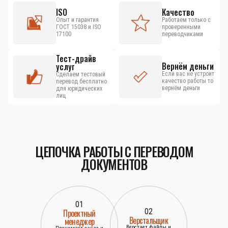
ISO
Качество
Опыт и гарантия
Работаем только с
ГОСТ 15038 и ISO
проверенными
17100
переводчиками
Тест-драйв
Вернём деньги
услуг
Если вас не устроит
Сделаем тестовый
качество работы то
перевод бесплатно
вернём деньги
для юридических
лиц
ЦЕПОЧКА РАБОТЫ С ПЕРЕВОДОМ
ДОКУМЕНТОВ
01
02
Проектный
Верстальщик
менеджер
Верстает файлы и