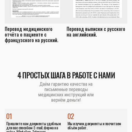
Перевод медицинского
Перевод выписки с русского
П
отчёта о пациенте с
на английский.
з
французского на русский.
а
4 ПРОСТЫХ ШАГА В РАБОТЕ С НАМИ
Даём гарантию качества на
письменные переводы
медицинских инструкций или
вернём деньги!
01
02
Пришлите нам документы удобным
Мы изучим документы и посчитаем
для вас способом: E-mail, форма на
объём работ.
сайте, WhatsApp, Telegram.