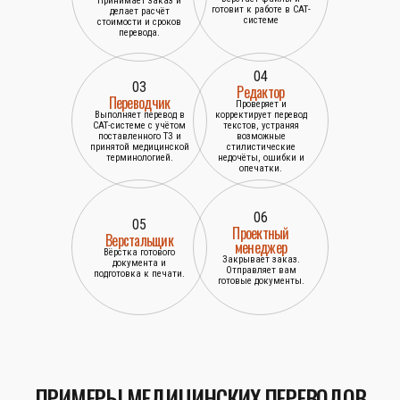
Принимает заказ и
готовит к работе в САТ-
делает расчёт
системе
стоимости и сроков
перевода.
04
03
Редактор
Переводчик
Проверяет и
Выполняет перевод в
корректирует перевод
САТ-системе с учётом
текстов, устраняя
поставленного ТЗ и
возможные
принятой медицинской
стилистические
терминологией.
недочёты, ошибки и
опечатки.
06
05
Проектный
Верстальщик
менеджер
Вёрстка готового
Закрывает заказ.
документа и
Отправляет вам
подготовка к печати.
готовые документы.
ПРИМЕРЫ МЕДИЦИНСКИХ ПЕРЕВОДОВ