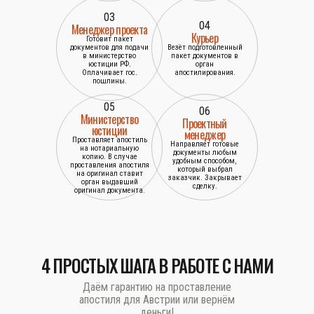
03
04
Менеджер проекта
Курьер
Готовит пакет
документов для подачи
Везёт подготовленный
в министерство
пакет документов в
юстиции РФ.
орган
Оплачивает гос.
апостилирования.
пошлины.
05
06
Министерство
Проектный
юстиции
менеджер
Проставляет апостиль
Направляет готовые
на нотариальную
документы любым
копию. В случае
удобным способом,
проставления апостиля
который выбрал
на оригинал ставит
заказчик. Закрывает
орган выдавший
сделку.
оригинал документа.
4 ПРОСТЫХ ШАГА В РАБОТЕ С НАМИ
Даём гарантию на проставление
апостиля для Австрии или вернём
деньги!