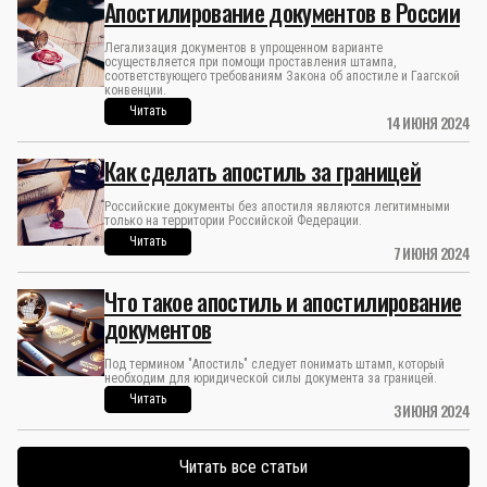
Апостилирование документов в России
Легализация документов в упрощенном варианте
осуществляется при помощи проставления штампа,
соответствующего требованиям Закона об апостиле и Гаагской
конвенции.
Читать
14 ИЮНЯ 2024
Как сделать апостиль за границей
Российские документы без апостиля являются легитимными
только на территории Российской Федерации.
Читать
7 ИЮНЯ 2024
Что такое апостиль и апостилирование
документов
Под термином "Апостиль" следует понимать штамп, который
необходим для юридической силы документа за границей.
Читать
3 ИЮНЯ 2024
Читать все статьи