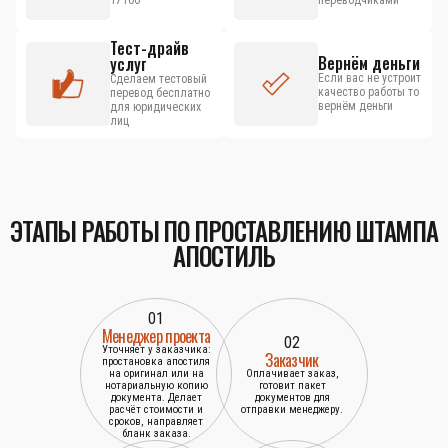
17100
переводчиками
Тест-драйв
Вернём деньги
услуг
Если вас не устроит
Сделаем тестовый
качество работы то
перевод бесплатно
вернём деньги
для юридических
лиц
ЭТАПЫ РАБОТЫ ПО ПРОСТАВЛЕНИЮ ШТАМПА
АПОСТИЛЬ
01
Менеджер проекта
02
Уточняет у заказчика:
Заказчик
простановка апостиля
на оригинал или на
Оплачивает заказ,
нотариальную копию
готовит пакет
документа. Делает
документов для
расчёт стоимости и
отправки менеджеру.
сроков, направляет
бланк заказа.