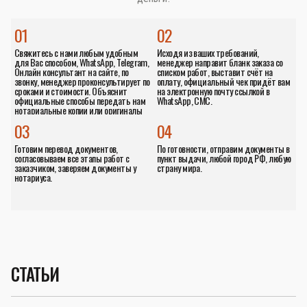
01
02
Свяжитесь с нами любым удобным
Исходя из ваших требований,
для Вас способом, WhatsApp, Telegram,
менеджер направит бланк заказа со
Онлайн консультант на сайте, по
списком работ, выставит счёт на
звонку, менеджер проконсультирует по
оплату, официальный чек придёт вам
сроками и стоимости. Объяснит
на электронную почту ссылкой в
официальные способы передать нам
WhatsApp, СМС.
нотариальные копии или оригиналы
документов.
03
04
Готовим перевод документов,
По готовности, отправим документы в
согласовываем все этапы работ с
пункт выдачи, любой город РФ, любую
заказчиком, заверяем документы у
страну мира.
нотариуса.
СТАТЬИ