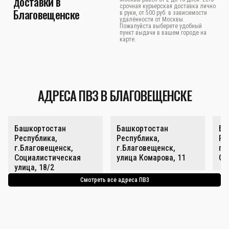
доставки в
срочная курьерская доставка лично
Благовещенске
в руки, от 500 руб. в зависимости
удалённости от Москвы.
Пожалуйста выберете удобный
пункт выдачи в вашем городе на
карте.
АДРЕСА ПВЗ В БЛАГОВЕЩЕНСКЕ
Башкортостан
Башкортостан
Ба
Республика,
Республика,
Ре
г.Благовещенск,
г.Благовещенск,
г.
Социалистическая
улица Комарова, 11
Со
улица, 18/2
Смотреть все адреса ПВЗ