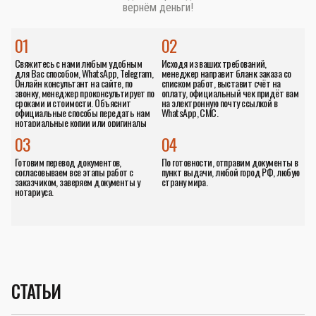
вернём деньги!
01
02
Свяжитесь с нами любым удобным
Исходя из ваших требований,
для Вас способом, WhatsApp, Telegram,
менеджер направит бланк заказа со
Онлайн консультант на сайте, по
списком работ, выставит счёт на
звонку, менеджер проконсультирует по
оплату, официальный чек придёт вам
сроками и стоимости. Объяснит
на электронную почту ссылкой в
официальные способы передать нам
WhatsApp, СМС.
нотариальные копии или оригиналы
документов.
03
04
Готовим перевод документов,
По готовности, отправим документы в
согласовываем все этапы работ с
пункт выдачи, любой город РФ, любую
заказчиком, заверяем документы у
страну мира.
нотариуса.
СТАТЬИ