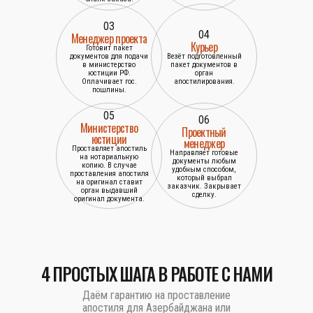
03
04
Менеджер проекта
Курьер
Готовит пакет
документов для подачи
Везёт подготовленный
в министерство
пакет документов в
юстиции РФ.
орган
Оплачивает гос.
апостилирования.
пошлины.
05
06
Министерство
Проектный
юстиции
менеджер
Проставляет апостиль
Направляет готовые
на нотариальную
документы любым
копию. В случае
удобным способом,
проставления апостиля
который выбрал
на оригинал ставит
заказчик. Закрывает
орган выдавший
сделку.
оригинал документа.
4 ПРОСТЫХ ШАГА В РАБОТЕ С НАМИ
Даём гарантию на проставление
апостиля для Азербайджана или