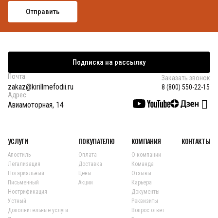
Подписка на рассылку
Почта
Заказать звонок
zakaz@kirillmefodii.ru
8 (800) 550-22-15
Адрес
Авиамоторная, 14
УСЛУГИ
ПОКУПАТЕЛЮ
КОМПАНИЯ
КОНТАКТЫ
Апостиль
Оплата
О компании
Легализация
Доставка
Команда
Нотариальный
Цены
Отзывы
Письменный
Акции
Карьера
Нострификация
Документы
Устный
Реквизиты
Дополнительные услуги
Вопрос ответ