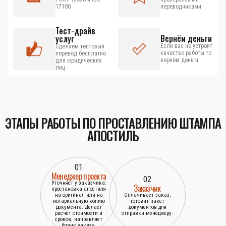
17100
переводчиками
Тест-драйв
Вернём деньги
услуг
Если вас не устроит
Сделаем тестовый
качество работы то
перевод бесплатно
вернём деньги
для юридических
лиц
ЭТАПЫ РАБОТЫ ПО ПРОСТАВЛЕНИЮ ШТАМПА
АПОСТИЛЬ
01
Менеджер проекта
02
Уточняет у заказчика:
Заказчик
простановка апостиля
на оригинал или на
Оплачивает заказ,
нотариальную копию
готовит пакет
документа. Делает
документов для
расчёт стоимости и
отправки менеджеру.
сроков, направляет
бланк заказа.