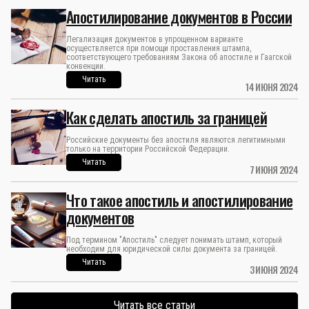
Апостилирование документов в России
Легализация документов в упрощенном варианте
осуществляется при помощи проставления штампа,
соответствующего требованиям Закона об апостиле и Гаагской
конвенции.
Читать
14 ИЮНЯ 2024
Как сделать апостиль за границей
Российские документы без апостиля являются легитимными
только на территории Российской Федерации.
Читать
7 ИЮНЯ 2024
Что такое апостиль и апостилирование
документов
Под термином "Апостиль" следует понимать штамп, который
необходим для юридической силы документа за границей.
Читать
3 ИЮНЯ 2024
Читать все статьи