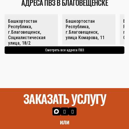
АДРЕСА ПВЗ В БЛАГОВЕЩЕНСКЕ
Башкортостан
Башкортостан
Ба
Республика,
Республика,
Ре
г.Благовещенск,
г.Благовещенск,
г.
Социалистическая
улица Комарова, 11
Со
улица, 18/2
Смотреть все адреса ПВЗ
ЗАКАЗАТЬ УСЛУГУ
или