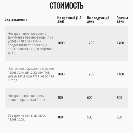
СТОИМОСТЬ
Не срочный (1-2
На следующий
Срочный - 
Вид документа
дня)
день
день
Нотариальное заверение
документа без перевода (при
условии что заказчик
1000
1200
1400
предоставляет перевод в
электронном виде в формате
Word)
Повторное обращение с ранее
переводимым документом.
1000
1200
1400
Документы хранятся не более
1 года.
Нотариальное заверение
400
600
800
копии с оригинала 1 стр.
Заверение печатью бюро
400
500
600
переводов.