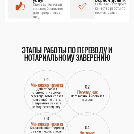
услуг
Если вас не устроит
Сделаем тестовый
качество работы то
перевод бесплатно
вернём деньги
для юридических
лиц
ЭТАПЫ РАБОТЫ ПО ПЕРЕВОДУ И
НОТАРИАЛЬНОМУ ЗАВЕРЕНИЮ
01
Менеджер проекта
02
Делает расчёт
Переводчик
стоимости и сроков
перевода. Готовит счёт
Переводчик выполняет
или онлайн оплату.
перевод.
Направляет заказ в
работу переводчику.
03
Менеджер проекта
04
Согласовывает перевод
Нотариус
с заказчиком, вносит