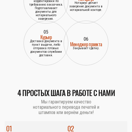
корректировки по
Нотариус делает
требованию заказчика.
заверение документа в
Подготавливает
нотариальной конторе.
документы для
нотариального
заверения.
05
Курьер
06
Доставка документа в
Менеджер проекта
пункт выдачи, либо
отправка готовых
Закрывает сделку.
документов службами
доставки.
4 ПРОСТЫХ ШАГА В РАБОТЕ С НАМИ
Мы гарантируем качество
нотариального перевода печатей и
штампов или вернём деньги!
01
02