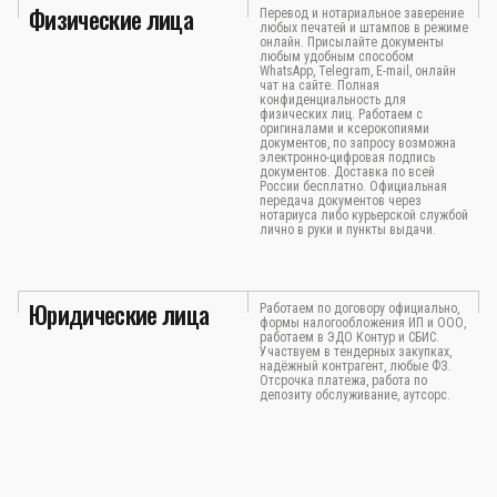
Физические лица
Перевод и нотариальное заверение
любых печатей и штампов в режиме
онлайн. Присылайте документы
любым удобным способом
WhatsApp, Telegram, E-mail, онлайн
чат на сайте. Полная
конфиденциальность для
физических лиц. Работаем с
оригиналами и ксерокопиями
документов, по запросу возможна
электронно-цифровая подпись
документов. Доставка по всей
России бесплатно. Официальная
передача документов через
нотариуса либо курьерской службой
лично в руки и пункты выдачи.
Юридические лица
Работаем по договору официально,
формы налогообложения ИП и ООО,
работаем в ЭДО Контур и СБИС.
Участвуем в тендерных закупках,
надёжный контрагент, любые ФЗ.
Отсрочка платежа, работа по
депозиту обслуживание, аутсорс.