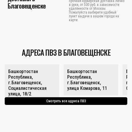
срочная курьерская доставка лично
Благовещенске
в руки, от 500 руб. в зависимости
удалённости от Москвы.
Пожалуйста выберете удобный
пункт выдачи в вашем городе на
карте.
АДРЕСА ПВЗ В БЛАГОВЕЩЕНСКЕ
Башкортостан
Башкортостан
Ба
Республика,
Республика,
Ре
г.Благовещенск,
г.Благовещенск,
г.
Социалистическая
улица Комарова, 11
Со
улица, 18/2
Смотреть все адреса ПВЗ