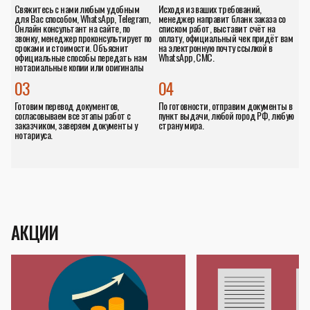
Свяжитесь с нами любым удобным
Исходя из ваших требований,
для Вас способом, WhatsApp, Telegram,
менеджер направит бланк заказа со
Онлайн консультант на сайте, по
списком работ, выставит счёт на
звонку, менеджер проконсультирует по
оплату, официальный чек придёт вам
сроками и стоимости. Объяснит
на электронную почту ссылкой в
официальные способы передать нам
WhatsApp, СМС.
нотариальные копии или оригиналы
документов.
03
04
Готовим перевод документов,
По готовности, отправим документы в
согласовываем все этапы работ с
пункт выдачи, любой город РФ, любую
заказчиком, заверяем документы у
страну мира.
нотариуса.
АКЦИИ