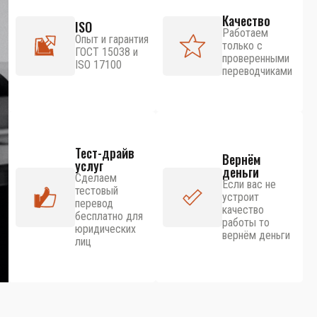
Качество
ISO
Работаем
Опыт и гарантия
только с
ГОСТ 15038 и
проверенными
ISO 17100
переводчиками
Тест-драйв
Вернём
услуг
деньги
Сделаем
Если вас не
тестовый
устроит
перевод
качество
бесплатно для
работы то
юридических
вернём деньги
лиц