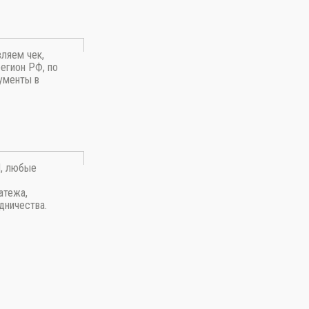
вляем чек,
егион РФ, по
ументы в
П, любые
атежа,
дничества.