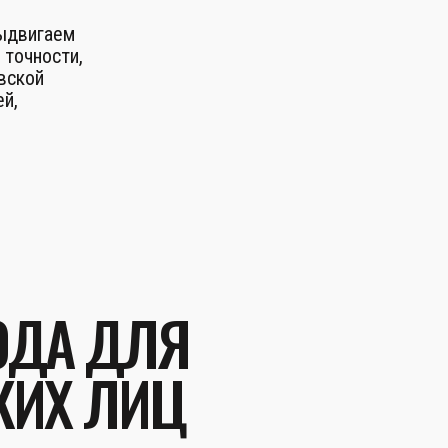
выдвигаем
 точности,
вской
й,
ОДА ДЛЯ
КИХ ЛИЦ