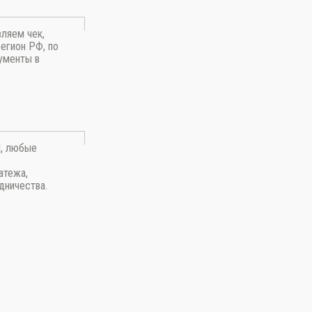
вляем чек,
егион РФ, по
ументы в
П, любые
атежа,
дничества.