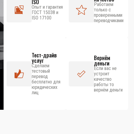
ISO
Работаем
Опыт и гарантия
только с
ГОСТ 15038 и
проверенными
ISO 17100
переводчиками
Тест-драйв
Вернём
услуг
деньги
Сделаем
Если вас не
тестовый
устроит
перевод
качество
бесплатно для
работы то
юридических
вернём деньги
лиц