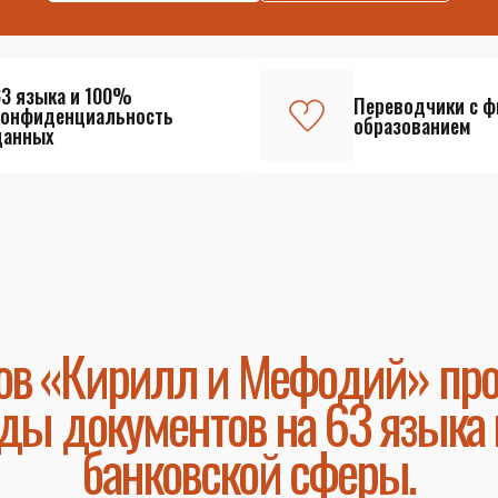
63 языка и 100%
Переводчики с 
конфиденциальность
образованием
данных
ов «Кирилл и Мефодий» пр
ды документов на 63 языка 
банковской сферы.