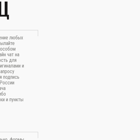
Ц
рение любых
сылайте
пособом
айн чат на
ость для
игиналами и
запросу
я подпись
 России
ача
ибо
ки и пункты
льно, формы