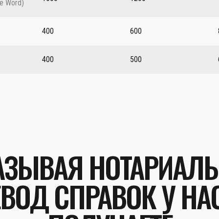
е Word)
400
600
400
500
АЗЫВАЯ НОТАРИАЛ
ВОД СПРАВОК У НА