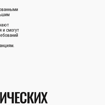
рованными
льшим
знают
я и смогут
ребований
анциям.
ЗИЧЕСКИХ