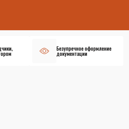
дчики,
Безупречное оформление
тором
документации