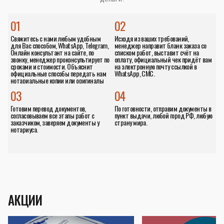
01
02
Свяжитесь с нами любым удобным
Исходя из ваших требований,
для Вас способом, WhatsApp, Telegram,
менеджер направит бланк заказа со
Онлайн консультант на сайте, по
списком работ, выставит счёт на
звонку, менеджер проконсультирует по
оплату, официальный чек придёт вам
сроками и стоимости. Объяснит
на электронную почту ссылкой в
официальные способы передать нам
WhatsApp, СМС.
нотариальные копии или оригиналы
документов.
03
04
Готовим перевод документов,
По готовности, отправим документы в
согласовываем все этапы работ с
пункт выдачи, любой город РФ, любую
заказчиком, заверяем документы у
страну мира.
нотариуса.
АКЦИИ