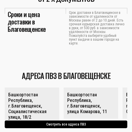
Сроки и цена
Срок доставки в Благовещенске в
зависимости от удаленности от
доставки в
Москвы равен от 2 до 10 дней. Есть
срочная курьерская доставка лично
Благовещенске
в руки, от 500 руб. в зависимости
удалённости от Москвы.
Пожалуйста выберете удобный
пункт выдачи в вашем городе на
карте.
АДРЕСА ПВЗ В БЛАГОВЕЩЕНСКЕ
Башкортостан
Башкортостан
Ба
Республика,
Республика,
Ре
г.Благовещенск,
г.Благовещенск,
г.
Социалистическая
улица Комарова, 11
Со
улица, 18/2
Смотреть все адреса ПВЗ