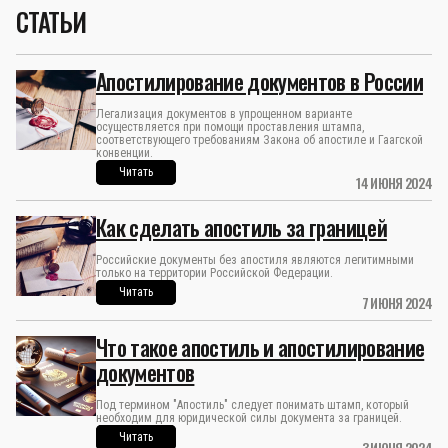
СТАТЬИ
Апостилирование документов в России
Легализация документов в упрощенном варианте
осуществляется при помощи проставления штампа,
соответствующего требованиям Закона об апостиле и Гаагской
конвенции.
Читать
14 ИЮНЯ 2024
Как сделать апостиль за границей
Российские документы без апостиля являются легитимными
только на территории Российской Федерации.
Читать
7 ИЮНЯ 2024
Что такое апостиль и апостилирование
документов
Под термином "Апостиль" следует понимать штамп, который
необходим для юридической силы документа за границей.
Читать
3 ИЮНЯ 2024