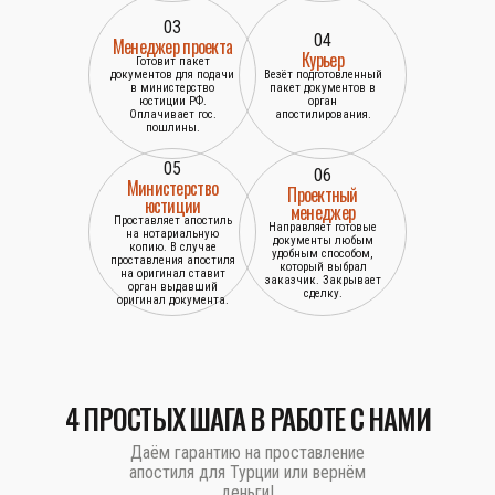
03
04
Менеджер проекта
Курьер
Готовит пакет
документов для подачи
Везёт подготовленный
в министерство
пакет документов в
юстиции РФ.
орган
Оплачивает гос.
апостилирования.
пошлины.
05
06
Министерство
Проектный
юстиции
менеджер
Проставляет апостиль
Направляет готовые
на нотариальную
документы любым
копию. В случае
удобным способом,
проставления апостиля
который выбрал
на оригинал ставит
заказчик. Закрывает
орган выдавший
сделку.
оригинал документа.
4 ПРОСТЫХ ШАГА В РАБОТЕ С НАМИ
Даём гарантию на проставление
апостиля для Турции или вернём
деньги!