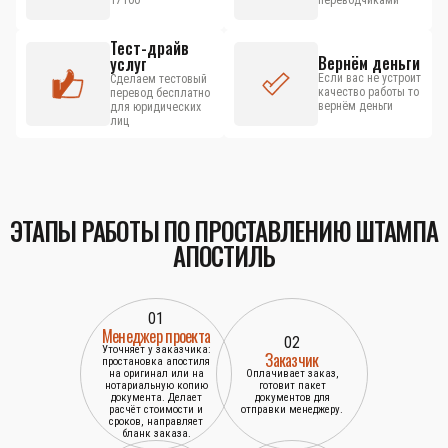
17100
переводчиками
Тест-драйв
Вернём деньги
услуг
Если вас не устроит
Сделаем тестовый
качество работы то
перевод бесплатно
вернём деньги
для юридических
лиц
ЭТАПЫ РАБОТЫ ПО ПРОСТАВЛЕНИЮ ШТАМПА
АПОСТИЛЬ
01
Менеджер проекта
02
Уточняет у заказчика:
Заказчик
простановка апостиля
на оригинал или на
Оплачивает заказ,
нотариальную копию
готовит пакет
документа. Делает
документов для
расчёт стоимости и
отправки менеджеру.
сроков, направляет
бланк заказа.