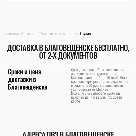
Главная
Апостиль
Апостиль по странам
Грузия
ДОСТАВКА В БЛАГОВЕЩЕНСКЕ БЕСПЛАТНО,
ОТ 2-Х ДОКУМЕНТОВ
Сроки и цена
Срок доставки в Благовещенске в
зависимости от удаленности от
доставки в
Москвы равен от 2 до 10 дней. Есть
срочная курьерская доставка лично
Благовещенске
в руки, от 500 руб. в зависимости
удалённости от Москвы.
Пожалуйста выберете удобный
пункт выдачи в вашем городе на
карте.
АДРЕСА ПВЗ В БЛАГОВЕЩЕНСКЕ