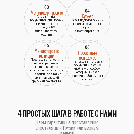
03
04
Менеджер проекта
Курьер
Готовит пакет
документов для подачи
Везёт подготовленный
в министерство
пакет документов в
юстиции РФ.
орган
Оплачивает гос.
апостилирования.
пошлины.
05
06
Министерство
Проектный
юстиции
менеджер
Проставляет апостиль
Направляет готовые
на нотариальную
документы любым
копию. В случае
удобным способом,
проставления апостиля
который выбрал
на оригинал ставит
заказчик. Закрывает
орган выдавший
сделку.
оригинал документа.
4 ПРОСТЫХ ШАГА В РАБОТЕ С НАМИ
Даём гарантию на проставление
апостиля для Грузии или вернём
деньги!