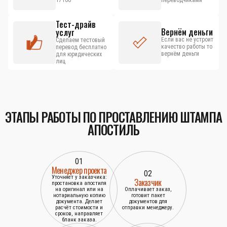
17100
переводчиками
Тест-драйв
Вернём деньги
услуг
Если вас не устроит
Сделаем тестовый
качество работы то
перевод бесплатно
вернём деньги
для юридических
лиц
ЭТАПЫ РАБОТЫ ПО ПРОСТАВЛЕНИЮ ШТАМПА
АПОСТИЛЬ
01
Менеджер проекта
02
Уточняет у заказчика:
Заказчик
простановка апостиля
на оригинал или на
Оплачивает заказ,
нотариальную копию
готовит пакет
документа. Делает
документов для
расчёт стоимости и
отправки менеджеру.
сроков, направляет
бланк заказа.