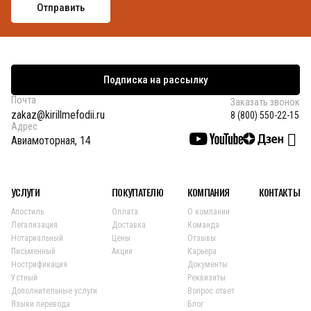
Подписка на рассылку
Почта
Заказать звонок
zakaz@kirillmefodii.ru
8 (800) 550-22-15
Адрес
Авиамоторная, 14
УСЛУГИ
ПОКУПАТЕЛЮ
КОМПАНИЯ
КОНТАКТЫ
Апостиль
Оплата
О компании
Легализация
Доставка
Команда
Нотариальный
Цены
Отзывы
Письменный
Акции
Карьера
Нострификация
Документы
Устный
Реквизиты
Дополнительные услуги
Вопрос ответ
Языки перевода
Блог