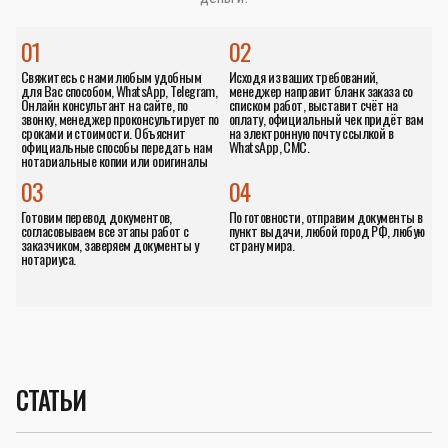
01
02
Свяжитесь с нами любым удобным
Исходя из ваших требований,
для Вас способом, WhatsApp, Telegram,
менеджер направит бланк заказа со
Онлайн консультант на сайте, по
списком работ, выставит счёт на
звонку, менеджер проконсультирует по
оплату, официальный чек придёт вам
сроками и стоимости. Объяснит
на электронную почту ссылкой в
официальные способы передать нам
WhatsApp, СМС.
нотариальные копии или оригиналы
документов.
03
04
Готовим перевод документов,
По готовности, отправим документы в
согласовываем все этапы работ с
пункт выдачи, любой город РФ, любую
заказчиком, заверяем документы у
страну мира.
нотариуса.
СТАТЬИ