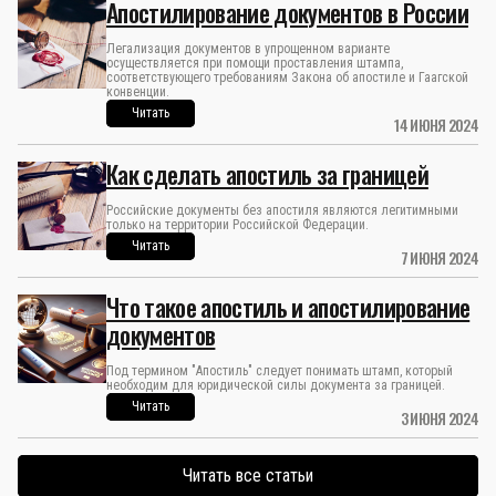
Апостилирование документов в России
Легализация документов в упрощенном варианте
осуществляется при помощи проставления штампа,
соответствующего требованиям Закона об апостиле и Гаагской
конвенции.
Читать
14 ИЮНЯ 2024
Как сделать апостиль за границей
Российские документы без апостиля являются легитимными
только на территории Российской Федерации.
Читать
7 ИЮНЯ 2024
Что такое апостиль и апостилирование
документов
Под термином "Апостиль" следует понимать штамп, который
необходим для юридической силы документа за границей.
Читать
3 ИЮНЯ 2024
Читать все статьи