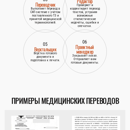
Редактор
Переводчик
Проверяет и
Выполняет перевод в
корректирует перевод
САТ-системе с учётом
текстов, устраняя
поставленного ТЗ и
возможные
принятой медицинской
стилистические
терминологией.
недочёты, ошибки и
опечатки.
06
05
Проектный
Верстальщик
менеджер
Вёрстка готового
Закрывает заказ.
документа и
Отправляет вам
подготовка к печати.
готовые документы.
ПРИМЕРЫ МЕДИЦИНСКИХ ПЕРЕВОДОВ