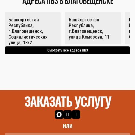
АДРЕСА ПВЗ В БЛАГОВЕЩЕНСКЕ
Башкортостан
Башкортостан
Ба
Республика,
Республика,
Ре
г.Благовещенск,
г.Благовещенск,
г.
Социалистическая
улица Комарова, 11
Со
улица, 18/2
Смотреть все адреса ПВЗ
ЗАКАЗАТЬ УСЛУГУ
или