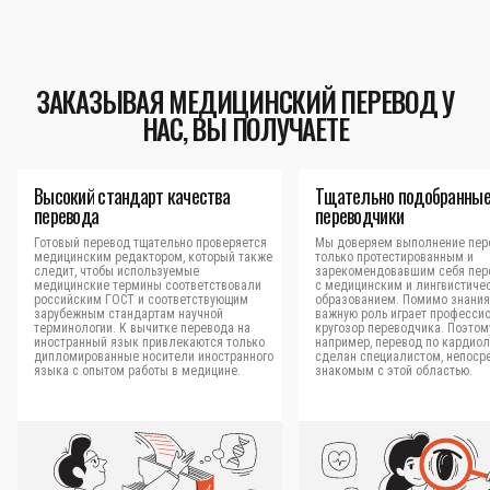
ЗАКАЗЫВАЯ МЕДИЦИНСКИЙ ПЕРЕВОД У
НАС, ВЫ ПОЛУЧАЕТЕ
Высокий стандарт качества
Тщательно подобранны
перевода
переводчики
Готовый перевод тщательно проверяется
Мы доверяем выполнение пер
медицинским редактором, который также
только протестированным и
следит, чтобы используемые
зарекомендовавшим себя пер
медицинские термины соответствовали
с медицинским и лингвистиче
российским ГОСТ и соответствующим
образованием. Помимо знания
зарубежным стандартам научной
важную роль играет професси
терминологии. К вычитке перевода на
кругозор переводчика. Поэтом
иностранный язык привлекаются только
например, перевод по кардиол
дипломированные носители иностранного
сделан специалистом, непоср
языка с опытом работы в медицине.
знакомым с этой областью.