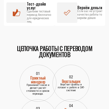
Тест-драйв
Вернём деньги
услуг
Если вас не устроит
Сделаем тестовый
качество работы то
перевод бесплатно
вернём деньги
для юридических
лиц
ЦЕПОЧКА РАБОТЫ С ПЕРЕВОДОМ
ДОКУМЕНТОВ
01
02
Проектный
Верстальщик
менеджер
Верстает файлы и
Принимает заказ и
готовит к работе в САТ-
делает расчёт
системе
стоимости и сроков
перевода.
04
03