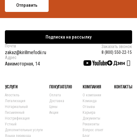
Подписка на рассылку
Почта
Заказать звонок
zakaz@kirillmefodii.ru
8 (800) 550-22-15
Адрес
Авиамоторная, 14
УСЛУГИ
ПОКУПАТЕЛЮ
КОМПАНИЯ
КОНТАКТЫ
Апостиль
Оплата
О компании
Легализация
Доставка
Команда
Нотариальный
Цены
Отзывы
Письменный
Акции
Карьера
Нострификация
Документы
Устный
Реквизиты
Дополнительные услуги
Вопрос ответ
Языки перевода
Блог