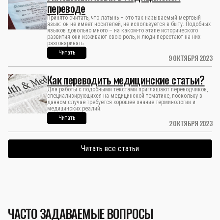
переводе
Принято считать, что латынь – это так называемый мертвый
язык: он не имеет носителей, не используется в быту. Подобных
языков довольно много – на каком-то этапе исторического
развития они изживают свою роль, и люди перестают на них
разговаривать.
Читать
9 ОКТЯБРЯ 2023
Как переводить медицинские статьи?
Для работы с подобными текстами приглашают переводчиков,
специализирующихся на медицинской тематике, поскольку в
данном случае требуется хорошее знание терминологии и
медицинских реалий.
Читать
2 ОКТЯБРЯ 2023
Читать все статьи
ЧАСТО ЗАДАВАЕМЫЕ ВОПРОСЫ