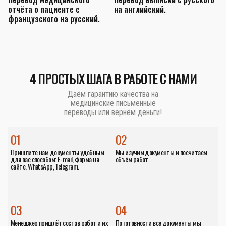
отчёта о пациенте с
на английский.
з
французского на русский.
а
4 ПРОСТЫХ ШАГА В РАБОТЕ С НАМИ
Даём гарантию качества на
медицинские письменные
переводы или вернём деньги!
01
02
Пришлите нам документы удобным
Мы изучим документы и посчитаем
для вас способом: E-mail, форма на
объём работ.
сайте, WhatsApp, Telegram.
03
04
Менеджер пришлёт состав работ и их
По готовности все документы мы