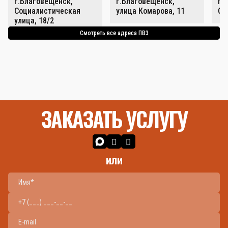
г.Благовещенск,
г.Благовещенск,
г.
Социалистическая
улица Комарова, 11
Со
улица, 18/2
Смотреть все адреса ПВЗ
ЗАКАЗАТЬ УСЛУГУ
или