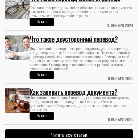
При заказе перевода вы могли обратить внимание на то, что его
стоимость в первую очередь зависит от количества так
называемых переводческих страниц.
Читать
15 ЯНВАРЯ 2024
Что такое двусторонний перевод?
Двусторонний перевод – это разновидность устного перевода,
когда специалист работает «в обе стороны». То есть сначала он
переводит сообщение иностранного участника беседы на свой
родной язык, а потом реплику говорящего на родном языке – на
иностранный (например, с английского на русский, а потом с
русского на английский).
Читать
8 НОЯБРЯ 2023
Как заверить перевод документа?
Нотариально заверенный перевод, как правило, нужно делать,
если документ имеет официальный статус либо его в
дальнейшем необходимо предоставлять в государственные
институции.
Читать
6 НОЯБРЯ 2023
Читать все статьи