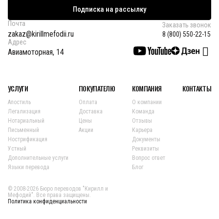
Подписка на рассылку
Почта
Заказать звонок
zakaz@kirillmefodii.ru
8 (800) 550-22-15
Адрес
Авиамоторная, 14
УСЛУГИ
ПОКУПАТЕЛЮ
КОМПАНИЯ
КОНТАКТЫ
Апостиль
Оплата
О компании
Легализация
Доставка
Команда
Нотариальный
Цены
Отзывы
Письменный
Акции
Карьера
Нострификация
Документы
Устный
Реквизиты
Дополнительные услуги
Вопрос ответ
Языки перевода
Блог
© 2008-2026 Бюро переводов "Кирилл и
Мефодий". Все права защищены.
Политика конфиденциальности