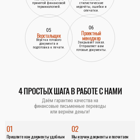
принятой финансовой
стилистические
терминологией.
недочёты, ошибки и
опечатки.
06
05
Проектный
Верстальщик
менеджер
Вёрстка готового
Закрывает заказ.
документа и
Отправляет вам
подготовка к печати.
готовые документы.
4 ПРОСТЫХ ШАГА В РАБОТЕ С НАМИ
Даём гарантию качества на
финансовые письменные переводы
или вернём деньги!
01
02
Пришлите нам документы удобным
Мы изучим документы и посчитаем