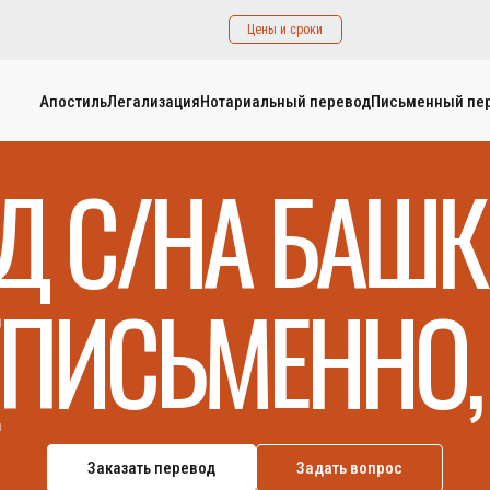
Цены и сроки
Апостиль
Легализация
Нотариальный перевод
Письменный пе
Д С/НА БАШ
(ПИСЬМЕННО, 
Заказать перевод
Задать вопрос