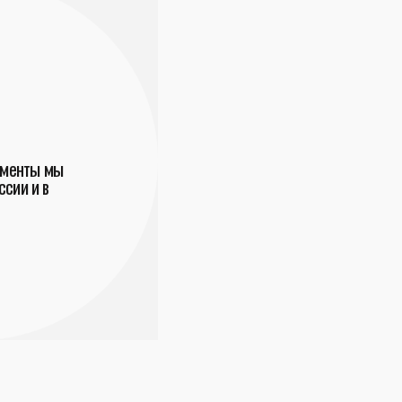
ументы мы
сии и в