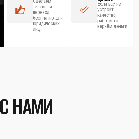
Сделаем
Если вас не
тестовый
устроит
перевод
качество
бесплатно для
работы то
юридических
вернём деньги
лиц
 С НАМИ