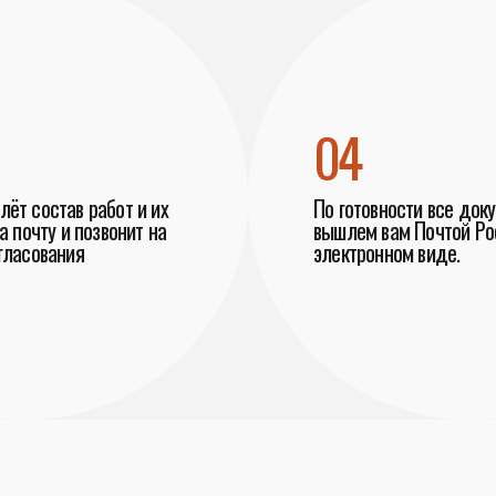
04
ёт состав работ и их
По готовности все док
а почту и позвонит на
вышлем вам Почтой Рос
гласования
электронном виде.