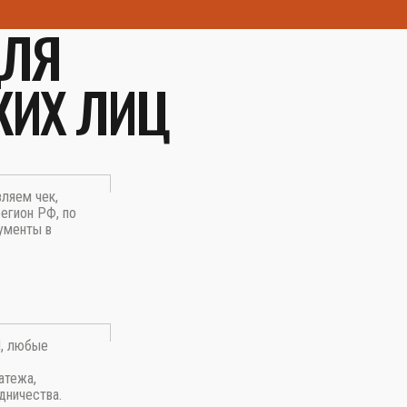
ДЛЯ
КИХ ЛИЦ
вляем чек,
егион РФ, по
ументы в
П, любые
атежа,
дничества.