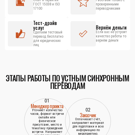
Опыт и гарантия
Работаем только с
ГОСТ 15038 и ISO
проверенными
17100
переводчиками
Тест-драйв
Вернём деньги
услуг
Если вас не устроит
Сделаем тестовый
качество работы то
перевод бесплатно
вернём деньги
для юридических
лиц
ЭТАПЫ РАБОТЫ ПО УСТНЫМ СИНХРОННЫМ
ПЕРЕВОДАМ
01
Менеджер проекта
02
Уточняет количество
Заказчик
часов, формат встречи
онлайн или
Оплачивает счёт,
физическое
направляет материал
присутсвие, место и
для подготовки и всю
тематику проведения
информацию по
встречи. Направляет
мероприятию.