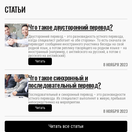
СТАТЬИ
Что такое двусторонний перевод?
Двусторонний перевод – это разновидность устного перевода,
когда специалист работает «в обе стороны». То есть сначала он
переводит сообщение иностранного участника беседы на свой
родной язык, а потом реплику говорящего на родном языке – на
иностранный (например, с английского на русский, а потом с
русского на английский).
Читать
8 НОЯБРЯ 2023
Что такое синхронный и
последовательный перевод?
Последовательный и синхронный перевод – это разновидности
устного перевода. Их специалист выполняет в живую, пребывая
непосредственно на мероприятии.
Читать
8 НОЯБРЯ 2023
Читать все статьи