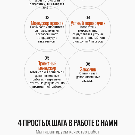
расчёт стоимости
заказчику, выставляет
счёт.
03
04
Менеджер проекта
Устный переводчик
Подбирает исполнителя
Готовится к
для мероприятия,
мероприятию,
согласовывает
осуществляет устный
кандидатуру с
последовательный или
заказчиком.
синхронный перевод.
05
Проектный
06
менеджер
Заказчик
Готовит счёт если были
Оплачивает
дополнительные
дополнительные
работы, направляет
расходы.
отчётные документы по
проделанной работе.
4 ПРОСТЫХ ШАГА В РАБОТЕ С НАМИ
Мы гарантируем качество работ