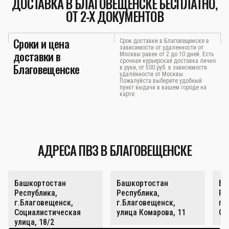
ДОСТАВКА В БЛАГОВЕЩЕНСКЕ БЕСПЛАТНО,
ОТ 2-Х ДОКУМЕНТОВ
Сроки и цена
Срок доставки в Благовещенске в
зависимости от удаленности от
доставки в
Москвы равен от 2 до 10 дней. Есть
срочная курьерская доставка лично
Благовещенске
в руки, от 500 руб. в зависимости
удалённости от Москвы.
Пожалуйста выберете удобный
пункт выдачи в вашем городе на
карте.
АДРЕСА ПВЗ В БЛАГОВЕЩЕНСКЕ
Башкортостан
Башкортостан
Ба
Республика,
Республика,
Ре
г.Благовещенск,
г.Благовещенск,
г.
Социалистическая
улица Комарова, 11
Со
улица, 18/2