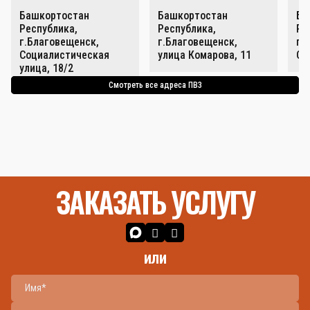
Башкортостан
Башкортостан
Ба
Республика,
Республика,
Ре
г.Благовещенск,
г.Благовещенск,
г.
Социалистическая
улица Комарова, 11
Со
улица, 18/2
Смотреть все адреса ПВЗ
ЗАКАЗАТЬ УСЛУГУ
или