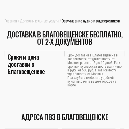
Главная
Дополнительные услуги
Озвучивание аудио и видеороликов
ДОСТАВКА В БЛАГОВЕЩЕНСКЕ БЕСПЛАТНО,
ОТ 2-Х ДОКУМЕНТОВ
Сроки и цена
Срок доставки в Благовещенске в
зависимости от удаленности от
доставки в
Москвы равен от 2 до 10 дней. Есть
срочная курьерская доставка лично
Благовещенске
в руки, от 500 руб. в зависимости
удалённости от Москвы.
Пожалуйста выберете удобный
пункт выдачи в вашем городе на
карте.
АДРЕСА ПВЗ В БЛАГОВЕЩЕНСКЕ