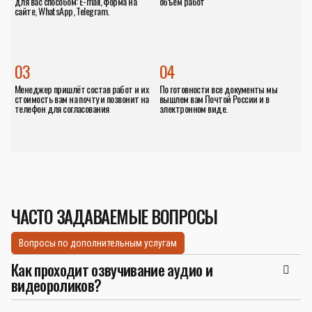
для вас способом: E-mail, форма на
объём работ
сайте, WhatsApp, Telegram.
03
04
Менеджер пришлёт состав работ и их
По готовности все документы мы
стоимость вам на почту и позвонит на
вышлем вам Почтой России и в
телефон для согласования
электронном виде.
ЧАСТО ЗАДАВАЕМЫЕ ВОПРОСЫ
Вопросы по дополнительным услугам
Как проходит озвучивание аудио и
видеороликов?