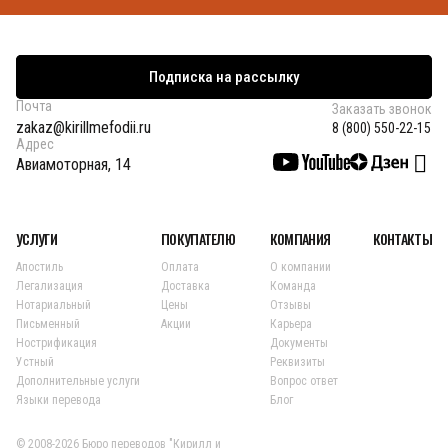
Подписка на рассылку
Почта
Заказать звонок
zakaz@kirillmefodii.ru
8 (800) 550-22-15
Адрес
Авиамоторная, 14
УСЛУГИ
ПОКУПАТЕЛЮ
КОМПАНИЯ
КОНТАКТЫ
Апостиль
Оплата
О компании
Легализация
Доставка
Команда
Нотариальный
Цены
Отзывы
Письменный
Акции
Карьера
Нострификация
Документы
Устный
Реквизиты
Дополнительные услуги
Вопрос ответ
Языки перевода
Блог
© 2008-2026 Бюро переводов "Кирилл и