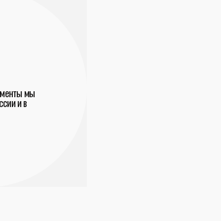
ументы мы
сии и в