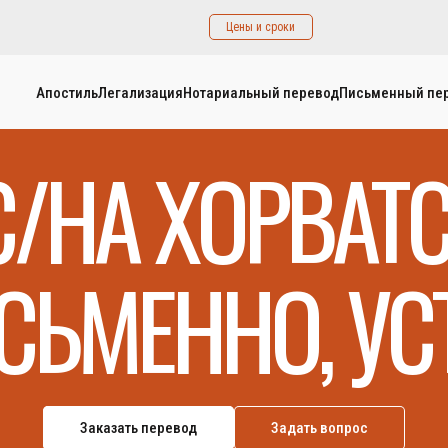
Цены и сроки
Апостиль
Легализация
Нотариальный перевод
Письменный пе
С/НА ХОРВАТ
СЬМЕННО, УС
Заказать перевод
Задать вопрос