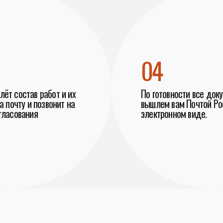
04
ёт состав работ и их
По готовности все док
а почту и позвонит на
вышлем вам Почтой Рос
гласования
электронном виде.