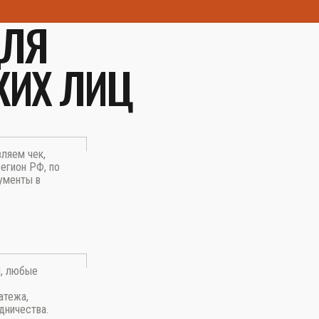
ДЛЯ
КИХ ЛИЦ
вляем чек,
егион РФ, по
ументы в
П, любые
атежа,
дничества.