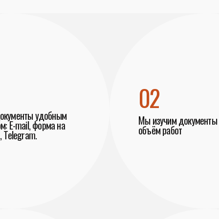
02
документы удобным
Мы изучим документы 
м: E-mail, форма на
объём работ
, Telegram.