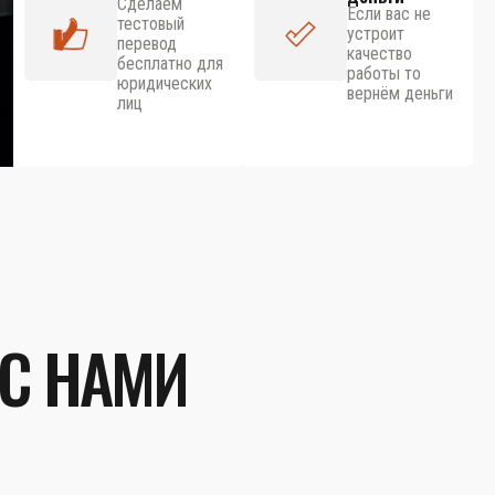
Сделаем
Если вас не
тестовый
устроит
перевод
качество
бесплатно для
работы то
юридических
вернём деньги
лиц
 С НАМИ