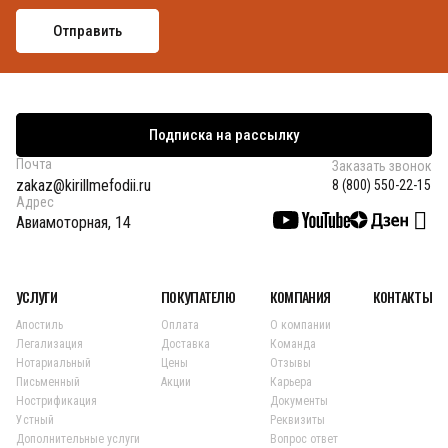
Подписка на рассылку
Почта
Заказать звонок
zakaz@kirillmefodii.ru
8 (800) 550-22-15
Адрес
Авиамоторная, 14
УСЛУГИ
ПОКУПАТЕЛЮ
КОМПАНИЯ
КОНТАКТЫ
Апостиль
Оплата
О компании
Легализация
Доставка
Команда
Нотариальный
Цены
Отзывы
Письменный
Акции
Карьера
Нострификация
Документы
Устный
Реквизиты
Дополнительные услуги
Вопрос ответ