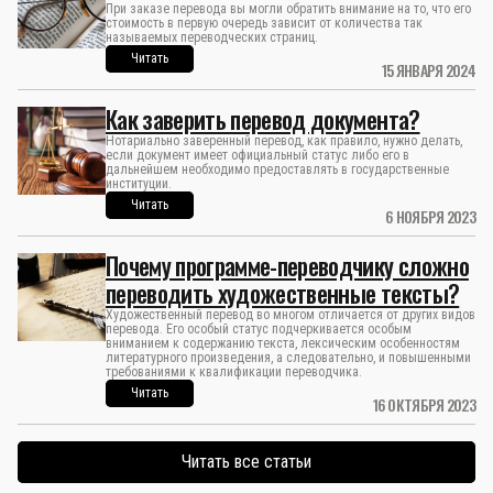
При заказе перевода вы могли обратить внимание на то, что его
стоимость в первую очередь зависит от количества так
называемых переводческих страниц.
Читать
15 ЯНВАРЯ 2024
Как заверить перевод документа?
Нотариально заверенный перевод, как правило, нужно делать,
если документ имеет официальный статус либо его в
дальнейшем необходимо предоставлять в государственные
институции.
Читать
6 НОЯБРЯ 2023
Почему программе-переводчику сложно
переводить художественные тексты?
Художественный перевод во многом отличается от других видов
перевода. Его особый статус подчеркивается особым
вниманием к содержанию текста, лексическим особенностям
литературного произведения, а следовательно, и повышенными
требованиями к квалификации переводчика.
Читать
16 ОКТЯБРЯ 2023
Читать все статьи