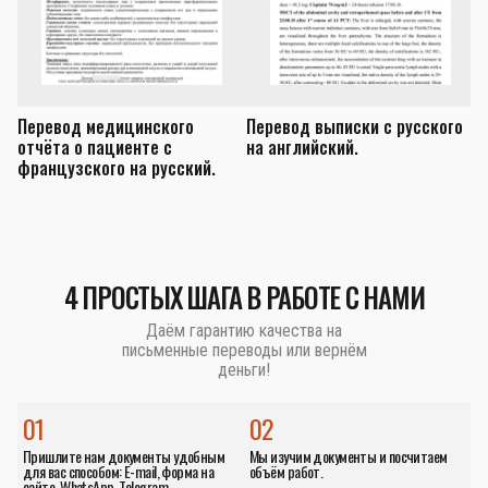
Перевод медицинского
Перевод выписки с русского
П
отчёта о пациенте с
на английский.
з
французского на русский.
а
4 ПРОСТЫХ ШАГА В РАБОТЕ С НАМИ
Даём гарантию качества на
письменные переводы или вернём
деньги!
01
02
Пришлите нам документы удобным
Мы изучим документы и посчитаем
для вас способом: E-mail, форма на
объём работ.
сайте, WhatsApp, Telegram.