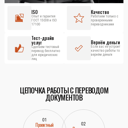
ISO
Качество
Опыт и гарантия
Работаем только с
ГОСТ 15038 и ISO
проверенными
17100
переводчиками
Тест-драйв
Вернём деньги
услуг
Если вас не устроит
Сделаем тестовый
качество работы то
перевод бесплатно
вернём деньги
для юридических
лиц
ЦЕПОЧКА РАБОТЫ С ПЕРЕВОДОМ
ДОКУМЕНТОВ
01
02
Проектный