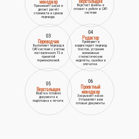
Верстальщик
менеджер
Верстает файлы и
Принимает заказ и
готовит к работе в САТ-
делает расчёт
системе
стоимости и сроков
перевода.
04
03
Редактор
Переводчик
Проверяет и
Выполняет перевод в
корректирует перевод
САТ-системе с учётом
текстов, устраняя
поставленного ТЗ и
возможные
принятой
стилистические
терминологией.
недочёты, ошибки и
опечатки.
06
05
Проектный
Верстальщик
менеджер
Вёрстка готового
Закрывает заказ.
документа и
Отправляет вам
подготовка к печати.
готовые документы.