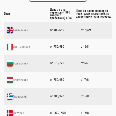
Цена за стр.
Цена за слово перевода
перевода (1800
Язык
носителем языка (руб. за
знаков с
слово) вычитка и перевод
пробелами) с/на
от 480/550
от 7,5/9
Английский
от 750/930
от 6/8
Итальянский
от 670/770
от 5/7
Болгарский
от 750/980
от 7/8
Венгерский
от 780/920
от 6/8
Греческий
от 960/1550
от 6/8
Датский