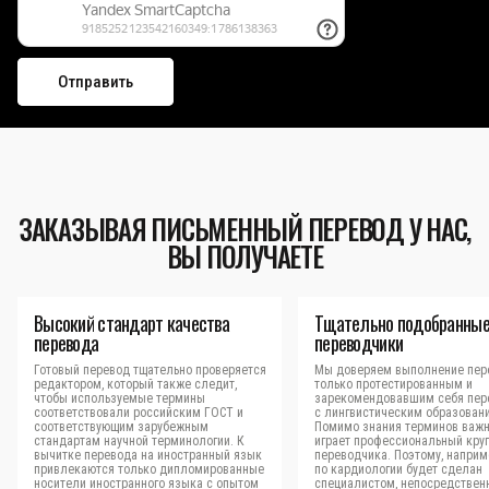
ЗАКАЗЫВАЯ ПИСЬМЕННЫЙ ПЕРЕВОД У НАС,
ВЫ ПОЛУЧАЕТЕ
Высокий стандарт качества
Тщательно подобранны
перевода
переводчики
Готовый перевод тщательно проверяется
Мы доверяем выполнение пер
редактором, который также следит,
только протестированным и
чтобы используемые термины
зарекомендовавшим себя пер
соответствовали российским ГОСТ и
с лингвистическим образован
соответствующим зарубежным
Помимо знания терминов важн
стандартам научной терминологии. К
играет профессиональный кру
вычитке перевода на иностранный язык
переводчика. Поэтому, наприм
привлекаются только дипломированные
по кардиологии будет сделан
носители иностранного языка с опытом
специалистом, непосредствен