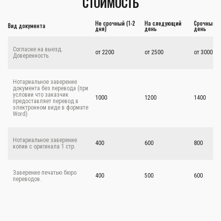
СТОИМОСТЬ
Не срочный (1-2
На следующий
Срочный - 
Вид документа
дня)
день
день
Согласие на выезд.
от 2200
от 2500
от 3000
Доверенность.
Нотариальное заверение
документа без перевода (при
условии что заказчик
1000
1200
1400
предоставляет перевод в
электронном виде в формате
Word)
Нотариальное заверение
400
600
800
копии с оригинала 1 стр.
Заверение печатью бюро
400
500
600
переводов.