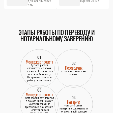
вернём деньги
для юридических
лиц
ЭТАПЫ РАБОТЫ ПО ПЕРЕВОДУ И
НОТАРИАЛЬНОМУ ЗАВЕРЕНИЮ
01
Менеджер проекта
02
Делает расчёт
Переводчик
стоимости и сроков
перевода. Готовит счёт
Переводчик выполняет
или онлайн оплату.
перевод.
Направляет заказ в
работу переводчику.
03
Менеджер проекта
04
Согласовывает перевод
Нотариус
с заказчиком, вносит
корректировки по
Нотариус делает
требованию заказчика.
заверение документа в
Подготавливает
нотариальной конторе.