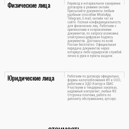
Физические лица
Перевод и нотариальное заверение
договоров в режиме онлайн.
Присылайте документы любым
удобным способом WhatsApp,
Telegram, E-mail, онлайн чат на
сайте. Полная конфиденциальность
для физических лиц. Работаем с
оригиналами и ксерокопиями
документов, по запросу возможна
электронно-цифровая подпись
документов. Доставка по всей
России бесплатно. Официальная
передача документов через
нотариуса либо курьерской службой
лично в руки и пункты выдачи.
Юридические лица
Работаем по договору официально,
формы налогообложения ИП и ООО,
работаем в ЭДО Контур и СБИС.
Участвуем в тендерных закупках,
надёжный контрагент, любые ФЗ.
Отсрочка платежа, работа по
депозиту обслуживание, аутсорс.