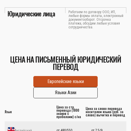
Юридические лица
Работаем по договору ООО, ИП,
любые формы оплаты, электронный
документооборот. Отсрочка
платежа, обсудим любые условия
сотрудничества.
ЦЕНА НА ПИСЬМЕННЫЙ ЮРИДИЧЕСКИЙ
ПЕРЕВОД
Европейские языки
Языки Азии
Цена за стр.
Цена за слово перевода
перевода (1800
Язык
носителем языка (руб. за
знаков с
слово) вычитка и перевод
пробелами) с/на
от 480/550
от 7,5/9
Английский