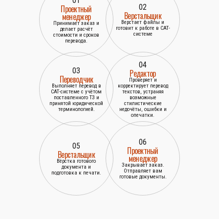
01
02
Проектный
Верстальщик
менеджер
Верстает файлы и
Принимает заказ и
готовит к работе в САТ-
делает расчёт
системе
стоимости и сроков
перевода.
04
03
Редактор
Переводчик
Проверяет и
Выполняет перевод в
корректирует перевод
САТ-системе с учётом
текстов, устраняя
поставленного ТЗ и
возможные
принятой юридической
стилистические
терминологией.
недочёты, ошибки и
опечатки.
06
05
Проектный
Верстальщик
менеджер
Вёрстка готового
Закрывает заказ.
документа и
Отправляет вам
подготовка к печати.
готовые документы.