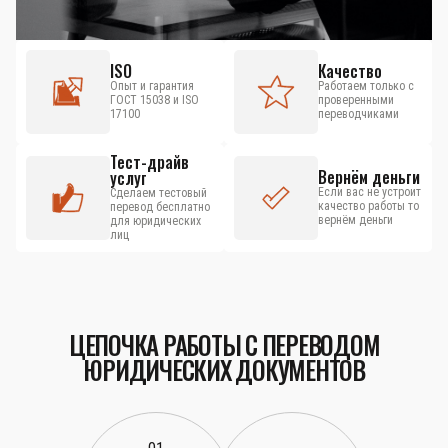
ISO
Качество
Опыт и гарантия
Работаем только с
ГОСТ 15038 и ISO
проверенными
17100
переводчиками
Тест-драйв
Вернём деньги
услуг
Если вас не устроит
Сделаем тестовый
качество работы то
перевод бесплатно
вернём деньги
для юридических
лиц
ЦЕПОЧКА РАБОТЫ С ПЕРЕВОДОМ
ЮРИДИЧЕСКИХ ДОКУМЕНТОВ