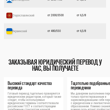
от 2000/3500
от 6,5/8
Старославянский
от 480/550
от 6,5/8
Украинский
ЗАКАЗЫВАЯ ЮРИДИЧЕСКИЙ ПЕРЕВОД У
НАС, ВЫ ПОЛУЧАЕТЕ
Высокий стандарт качества
Тщательно подобранны
перевода
переводчики
Готовый перевод тщательно проверяется
Мы доверяем выполнение пер
юридическим редактором, который также
только протестированным и
следит, чтобы используемые
зарекомендовавшим себя пер
юридические термины соответствовали
с юридическим и лингвистиче
российским ГОСТ и соответствующим
образованием. Помимо знания
зарубежным стандартам научной
важную роль играет професси