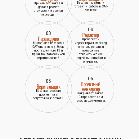
Верстает файлы и
Принимает заказ и
готовит к работе в САТ-
делает расчёт
системе
стоимости и сроков
перевода.
04
03
Редактор
Переводчик
Проверяет и
Выполняет перевод в
корректирует перевод
САТ-системе с учётом
текстов, устраняя
поставленного ТЗ и
возможные
принятой таможенной
стилистические
терминологией.
недочёты, ошибки и
опечатки.
06
05
Проектный
Верстальщик
менеджер
Вёрстка готового
Закрывает заказ.
документа и
Отправляет вам
подготовка к печати.
готовые документы.