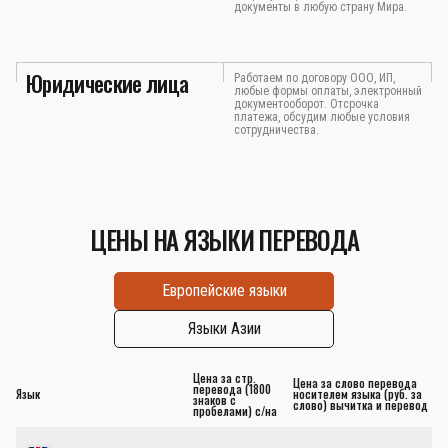
документы в любую страну Мира.
Юридические лица
Работаем по договору ООО, ИП,
любые формы оплаты, электронный
документооборот. Отсрочка
платежа, обсудим любые условия
сотрудничества.
ЦЕНЫ НА ЯЗЫКИ ПЕРЕВОДА
Европейские языки
Языки Азии
Цена за стр.
Цена за слово перевода
перевода (1800
Язык
носителем языка (руб. за
знаков с
слово) вычитка и перевод
пробелами) с/на