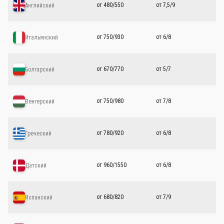
от 480/550
от 7,5/9
Английский
от 750/930
от 6/8
Итальянский
от 670/770
от 5/7
Болгарский
от 750/980
от 7/8
Венгерский
от 780/920
от 6/8
Греческий
от 960/1550
от 6/8
Датский
от 680/820
от 7/9
Испанский