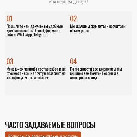
или вернём деньги!
01
02
Пришлите нам документы удобным
Мы изучим документы и посчитаем
для вас способом: E-mail, форма на
объём работ
сайте, WhatsApp, Telegram.
03
04
Менеджер пришлёт состав работ и их
По готовности все документы мы
стоимость вам на почту и позвонит на
вышлем вам Почтой России и в
телефон для согласования
электронном виде.
ЧАСТО ЗАДАВАЕМЫЕ ВОПРОСЫ
Вопросы по дополнительным услугам