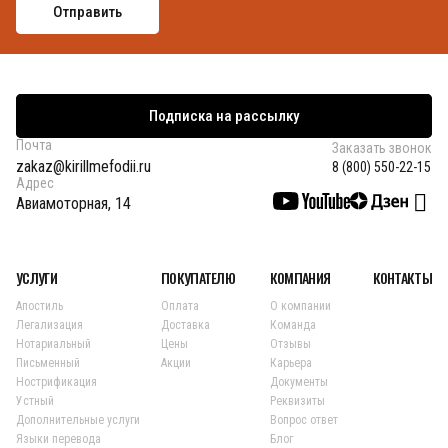
Подписка на рассылку
Почта
Заказать звонок
zakaz@kirillmefodii.ru
8 (800) 550-22-15
Адрес
Авиамоторная, 14
УСЛУГИ
ПОКУПАТЕЛЮ
КОМПАНИЯ
КОНТАКТЫ
Апостиль
Оплата
О компании
Легализация
Доставка
Команда
Нотариальный
Цены
Отзывы
Письменный
Акции
Карьера
Нострификация
Документы
Устный
Реквизиты
Дополнительные услуги
Вопрос ответ
Языки перевода
Блог