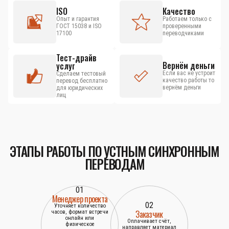
ISO
Качество
Опыт и гарантия
Работаем только с
ГОСТ 15038 и ISO
проверенными
17100
переводчиками
Тест-драйв
Вернём деньги
услуг
Если вас не устроит
Сделаем тестовый
качество работы то
перевод бесплатно
вернём деньги
для юридических
лиц
ЭТАПЫ РАБОТЫ ПО УСТНЫМ СИНХРОННЫМ
ПЕРЕВОДАМ
01
Менеджер проекта
02
Уточняет количество
Заказчик
часов, формат встречи
онлайн или
Оплачивает счёт,
физическое
направляет материал