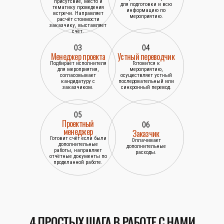
присутсвие, место и
для подготовки и всю
тематику проведения
информацию по
встречи. Направляет
мероприятию.
расчёт стоимости
заказчику, выставляет
счёт.
03
04
Менеджер проекта
Устный переводчик
Подбирает исполнителя
Готовится к
для мероприятия,
мероприятию,
согласовывает
осуществляет устный
кандидатуру с
последовательный или
заказчиком.
синхронный перевод.
05
Проектный
06
менеджер
Заказчик
Готовит счёт если были
Оплачивает
дополнительные
дополнительные
работы, направляет
расходы.
отчётные документы по
проделанной работе.
4 ПРОСТЫХ ШАГА В РАБОТЕ С НАМИ