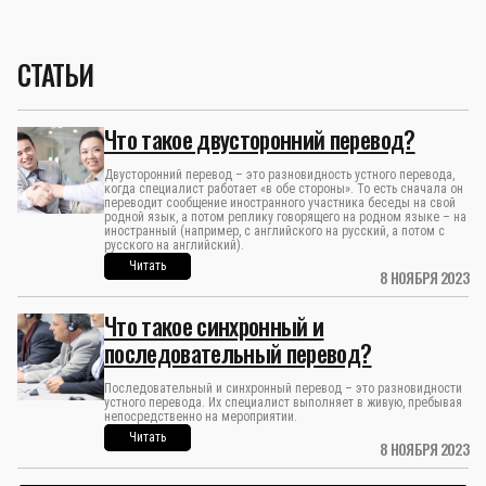
СТАТЬИ
Что такое двусторонний перевод?
Двусторонний перевод – это разновидность устного перевода,
когда специалист работает «в обе стороны». То есть сначала он
переводит сообщение иностранного участника беседы на свой
родной язык, а потом реплику говорящего на родном языке – на
иностранный (например, с английского на русский, а потом с
русского на английский).
Читать
8 НОЯБРЯ 2023
Что такое синхронный и
последовательный перевод?
Последовательный и синхронный перевод – это разновидности
устного перевода. Их специалист выполняет в живую, пребывая
непосредственно на мероприятии.
Читать
8 НОЯБРЯ 2023