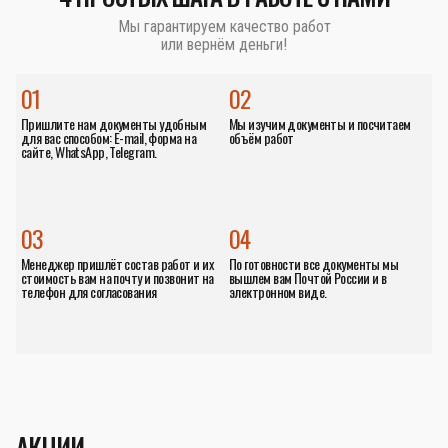
Мы гарантируем качество работ
или вернём деньги!
01
02
Пришлите нам документы удобным
Мы изучим документы и посчитаем
для вас способом: E-mail, форма на
объём работ
сайте, WhatsApp, Telegram.
03
04
Менеджер пришлёт состав работ и их
По готовности все документы мы
стоимость вам на почту и позвонит на
вышлем вам Почтой России и в
телефон для согласования
электронном виде.
АКЦИИ