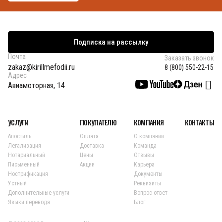
Подписка на рассылку
Почта
Заказать звонок
zakaz@kirillmefodii.ru
8 (800) 550-22-15
Адрес
Авиамоторная, 14
УСЛУГИ
ПОКУПАТЕЛЮ
КОМПАНИЯ
КОНТАКТЫ
Апостиль
Оплата
О компании
Легализация
Доставка
Команда
Нотариальный
Цены
Отзывы
Письменный
Акции
Карьера
Нострификация
Документы
Устный
Реквизиты
Дополнительные услуги
Вопрос ответ
Языки перевода
Блог