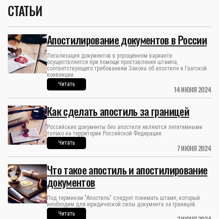
СТАТЬИ
Апостилирование документов в России
Легализация документов в упрощенном варианте
осуществляется при помощи проставления штампа,
соответствующего требованиям Закона об апостиле и Гаагской
конвенции.
Читать
14 ИЮНЯ 2024
Как сделать апостиль за границей
Российские документы без апостиля являются легитимными
только на территории Российской Федерации.
Читать
7 ИЮНЯ 2024
Что такое апостиль и апостилирование
документов
Под термином "Апостиль" следует понимать штамп, который
необходим для юридической силы документа за границей.
Читать
3 ИЮНЯ 2024