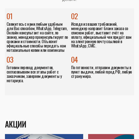
01
02
Свяжитесь с нами любым удобным
Исходя из ваших требований,
для Вас способом, WhatsApp, Telegram,
менеджер направит бланк заказа со
Онлайн консультант на сайте, по
списком работ, выставит счёт на
звонку, менеджер проконсультирует по
оплату, официальный чек придёт вам
сроками и стоимости. Объяснит
на электронную почту ссылкой в
официальные способы передать нам
WhatsApp, СМС.
нотариальные копии или оригиналы
документов.
03
04
Готовим перевод документов,
По готовности, отправим документы в
согласовываем все этапы работ с
пункт выдачи, любой город РФ, любую
заказчиком, заверяем документы у
страну мира.
нотариуса.
АКЦИИ