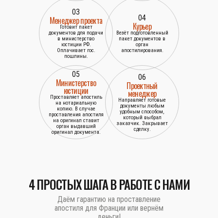
03
04
Менеджер проекта
Курьер
Готовит пакет
документов для подачи
Везёт подготовленный
в министерство
пакет документов в
юстиции РФ.
орган
Оплачивает гос.
апостилирования.
пошлины.
05
06
Министерство
Проектный
юстиции
менеджер
Проставляет апостиль
Направляет готовые
на нотариальную
документы любым
копию. В случае
удобным способом,
проставления апостиля
который выбрал
на оригинал ставит
заказчик. Закрывает
орган выдавший
сделку.
оригинал документа.
4 ПРОСТЫХ ШАГА В РАБОТЕ С НАМИ
Даём гарантию на проставление
апостиля для Франции или вернём
деньги!