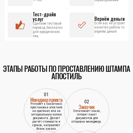
17100
переводчиками
Тест-драйв
Вернём деньги
услуг
Если вас не устроит
Сделаем тестовый
качество работы то
перевод бесплатно
вернём деньги
для юридических
лиц
ЭТАПЫ РАБОТЫ ПО ПРОСТАВЛЕНИЮ ШТАМПА
АПОСТИЛЬ
01
Менеджер проекта
02
Уточняет у заказчика:
Заказчик
простановка апостиля
на оригинал или на
Оплачивает заказ,
нотариальную копию
готовит пакет
документа. Делает
документов для
расчёт стоимости и
отправки менеджеру.
сроков, направляет
бланк заказа.