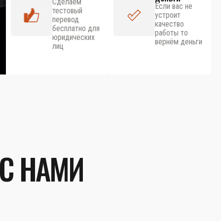
Сделаем
Если вас не
тестовый
устроит
перевод
качество
бесплатно для
работы то
юридических
вернём деньги
лиц
 С НАМИ