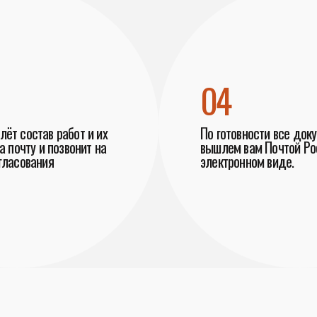
04
ёт состав работ и их
По готовности все док
а почту и позвонит на
вышлем вам Почтой Рос
гласования
электронном виде.