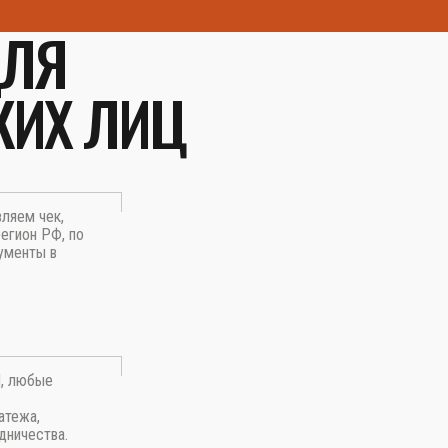
ДЛЯ
КИХ ЛИЦ
вляем чек,
егион РФ, по
ументы в
П, любые
атежа,
дничества.