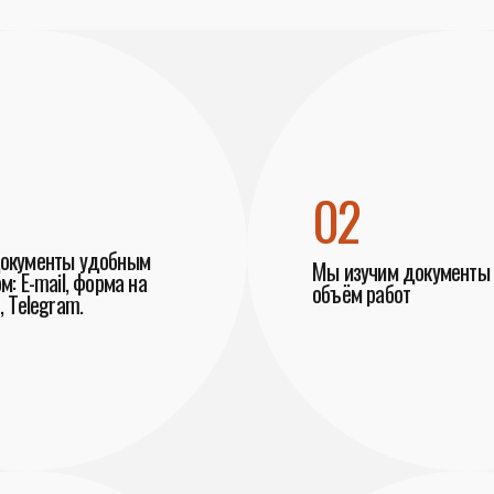
02
документы удобным
Мы изучим документы 
м: E-mail, форма на
объём работ
, Telegram.