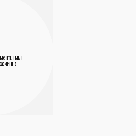
ументы мы
сии и в