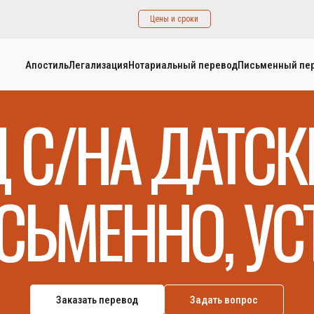
Цены и сроки
Апостиль
Легализация
Нотариальный перевод
Письменный пе
 С/НА ДАТС
СЬМЕННО, УС
Заказать перевод
Задать вопрос