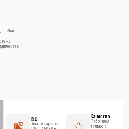
П, любые
атежа,
дничества.
Качество
ISO
Работаем
Опыт и гарантия
только с
ГОСТ 15038 и