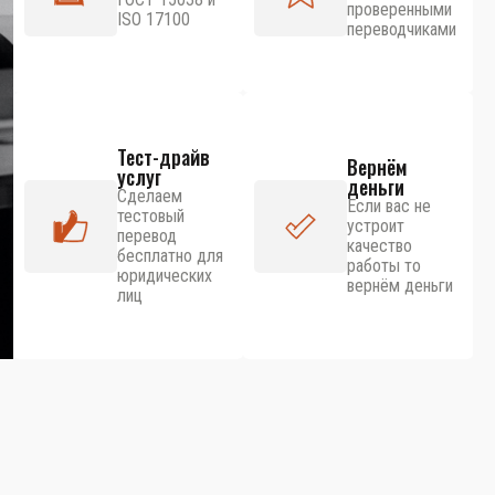
проверенными
ISO 17100
переводчиками
Тест-драйв
Вернём
услуг
деньги
Сделаем
Если вас не
тестовый
устроит
перевод
качество
бесплатно для
работы то
юридических
вернём деньги
лиц