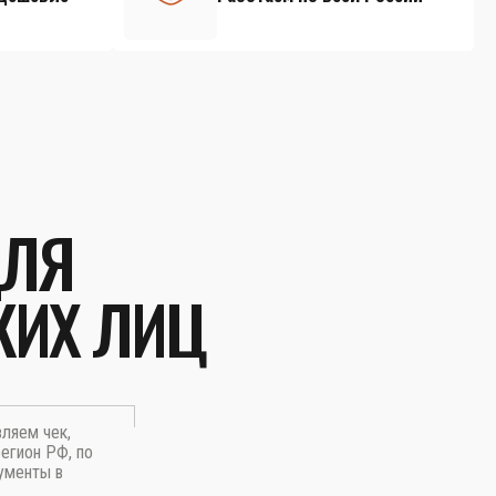
ДЛЯ
КИХ ЛИЦ
вляем чек,
егион РФ, по
ументы в