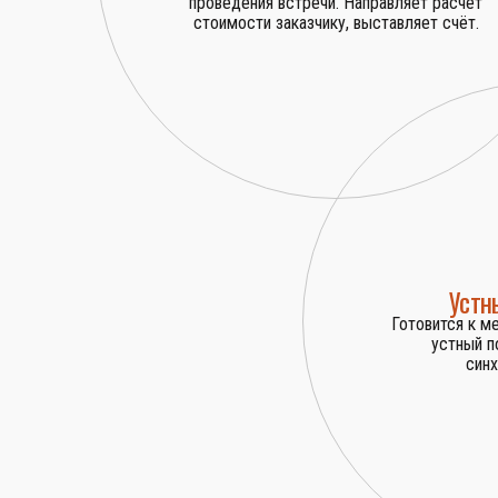
проведения встречи. Направляет расчёт
стоимости заказчику, выставляет счёт.
Устн
Готовится к м
устный п
синх