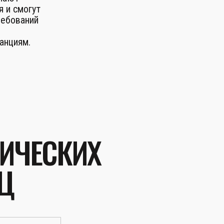
я и смогут
ребований
анциям.
ЗИЧЕСКИХ
Ц