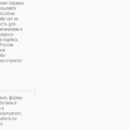
ение справки
исылайте
пособом
айн чат на
ость для
игиналами и
запросу
я подпись
 России
ача
ибо
ки и пункты
льно, формы
ботаем в
 в
контрагент,
работа по
с.