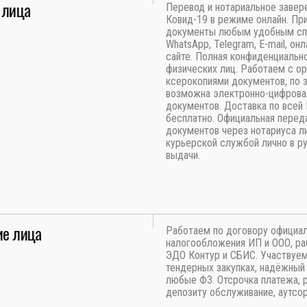
 лица
Перевод и нотариальное завер
Ковид-19 в режиме онлайн. Пр
документы любым удобным с
WhatsApp, Telegram, E-mail, онл
сайте. Полная конфиденциальн
физических лиц. Работаем с ор
ксерокопиями документов, по 
возможна электронно-цифрова
документов. Доставка по всей
бесплатно. Официальная перед
документов через нотариуса л
курьерской службой лично в ру
выдачи.
е лица
Работаем по договору официа
налогообложения ИП и ООО, ра
ЭДО Контур и СБИС. Участвуем
тендерных закупках, надёжный 
любые ФЗ. Отсрочка платежа, 
депозиту обслуживание, аутсор