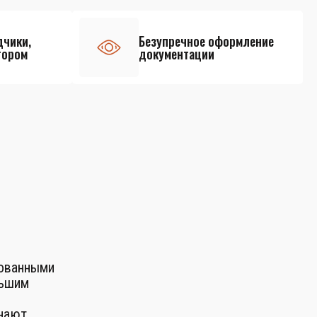
дчики,
Безупречное оформление
тором
документации
рованными
льшим
знают