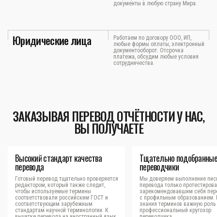
документы в любую страну Мира.
Юридические лица
Работаем по договору ООО, ИП,
любые формы оплаты, электронный
документооборот. Отсрочка
платежа, обсудим любые условия
сотрудничества.
ЗАКАЗЫВАЯ ПЕРЕВОД ОТЧЁТНОСТИ У НАС,
ВЫ ПОЛУЧАЕТЕ
Высокий стандарт качества
Тщательно подобранны
перевода
переводчики
Готовый перевод тщательно проверяется
Мы доверяем выполнение пис
редактором, который также следит,
перевода только протестиров
чтобы используемые термины
зарекомендовавшим себя пер
соответствовали российским ГОСТ и
с профильным образованием.
соответствующим зарубежным
знания терминов важную роль 
стандартам научной терминологии. К
профессиональный кругозор
вычитке перевода на иностранный язык
переводчика.