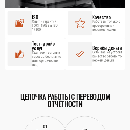
ISO
Качество
Опыт и гарантия
Работаем только с
ГОСТ 15038 и ISO
проверенными
17100
переводчиками
Тест-драйв
Вернём деньги
услуг
Если вас не устроит
Сделаем тестовый
качество работы то
перевод бесплатно
вернём деньги
для юридических
лиц
ЦЕПОЧКА РАБОТЫ С ПЕРЕВОДОМ
ОТЧЁТНОСТИ
01