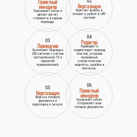
02
Проектный
Верстальщик
менеджер
Верстает файлы и
Принимает заказ и
готовит к работе в САТ-
делает расчёт
системе
стоимости и сроков
перевода.
04
03
Редактор
Переводчик
Проверяет и
Выполняет перевод в
корректирует перевод
САТ-системе с учётом
текстов, устраняя
поставленного ТЗ и
возможные
принятой
стилистические
терминологией.
недочёты, ошибки и
опечатки.
06
05
Проектный
Верстальщик
менеджер
Вёрстка готового
Закрывает заказ.
документа и
Отправляет вам
подготовка к печати.
готовые документы.