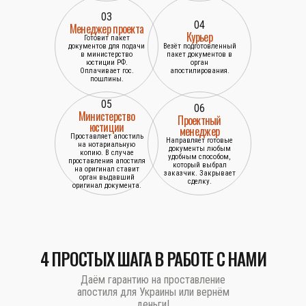
03
04
Менеджер проекта
Курьер
Готовит пакет
документов для подачи
Везёт подготовленный
в министерство
пакет документов в
юстиции РФ.
орган
Оплачивает гос.
апостилирования.
пошлины.
05
06
Министерство
Проектный
юстиции
менеджер
Проставляет апостиль
Направляет готовые
на нотариальную
документы любым
копию. В случае
удобным способом,
проставления апостиля
который выбрал
на оригинал ставит
заказчик. Закрывает
орган выдавший
сделку.
оригинал документа.
4 ПРОСТЫХ ШАГА В РАБОТЕ С НАМИ
Даём гарантию на проставление
апостиля для Украины или вернём
деньги!