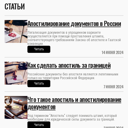
СТАТЬИ
Апостилирование документов в России
Легализация документов в упрощенном варианте
осуществляется при помощи проставления штампа,
соответствующего требованиям Закона об апостиле и Гаагской
конвенции.
Читать
14 ИЮНЯ 2024
Как сделать апостиль за границей
Российские документы без апостиля являются легитимными
только на территории Российской Федерации.
Читать
7 ИЮНЯ 2024
Что такое апостиль и апостилирование
документов
Под термином "Апостиль" следует понимать штамп, который
необходим для юридической силы документа за границей.
Читать
3 ИЮНЯ 2024