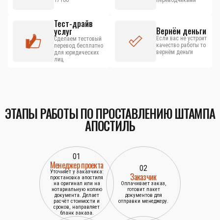
17100
переводчиками
Тест-драйв
Вернём деньги
услуг
Если вас не устроит
Сделаем тестовый
качество работы то
перевод бесплатно
вернём деньги
для юридических
лиц
ЭТАПЫ РАБОТЫ ПО ПРОСТАВЛЕНИЮ ШТАМПА
АПОСТИЛЬ
01
Менеджер проекта
02
Уточняет у заказчика:
Заказчик
простановка апостиля
на оригинал или на
Оплачивает заказ,
нотариальную копию
готовит пакет
документа. Делает
документов для
расчёт стоимости и
отправки менеджеру.
сроков, направляет
бланк заказа.