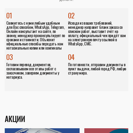
01
02
Свяжитесь с нами любым удобным
Исходя из ваших требований,
для Вас способом, WhatsApp, Telegram,
менеджер направит бланк заказа со
Онлайн консультант на сайте, по
списком работ, выставит счёт на
звонку, менеджер проконсультирует по
оплату, официальный чек придёт вам
сроками и стоимости. Объяснит
на электронную почту ссылкой в
официальные способы передать нам
WhatsApp, СМС.
нотариальные копии или оригиналы
документов.
03
04
Готовим перевод документов,
По готовности, отправим документы в
согласовываем все этапы работ с
пункт выдачи, любой город РФ, любую
заказчиком, заверяем документы у
страну мира.
нотариуса.
АКЦИИ