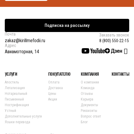
Подписка на рассылку
Почта
Заказать звонок
zakaz@kirillmefodii.ru
8 (800) 550-22-15
Адрес
Авиамоторная, 14
УСЛУГИ
ПОКУПАТЕЛЮ
КОМПАНИЯ
КОНТАКТЫ
Апостиль
Оплата
О компании
Легализация
Доставка
Команда
Нотариальный
Цены
Отзывы
Письменный
Акции
Карьера
Нострификация
Документы
Устный
Реквизиты
Дополнительные услуги
Вопрос ответ
Языки перевода
Блог