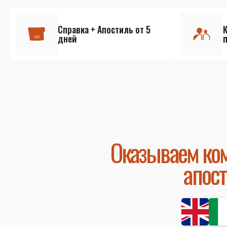
Справка + Апостиль от 5
дней
Оказываем ком
апос