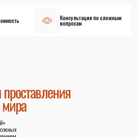
Консультация по сложным
тоимость
вопросам
и проставления
 мира
й»
ложных
лением