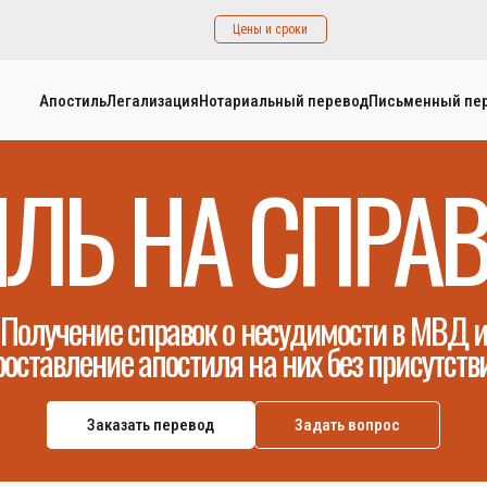
Цены и сроки
Апостиль
Легализация
Нотариальный перевод
Письменный пе
ЛЬ НА СПРА
Получение справок о несудимости в МВД 
роставление апостиля на них без присутстви
Заказать перевод
Задать вопрос