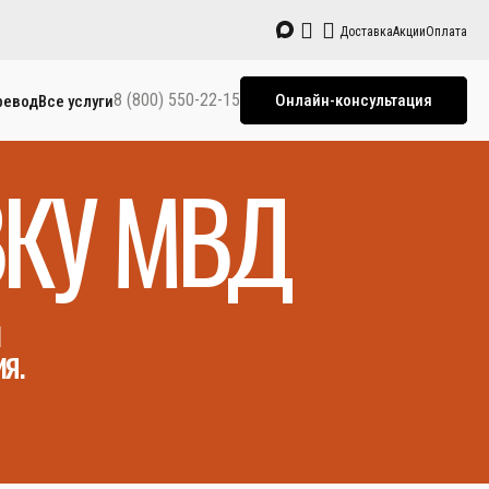
Доставка
Акции
Оплата
8 (800) 550-22-15
Онлайн-консультация
ревод
Все услуги
ВКУ МВД
и
я.