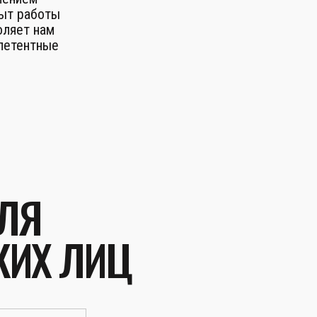
пыт работы
оляет нам
петентные
ЛЯ
КИХ ЛИЦ