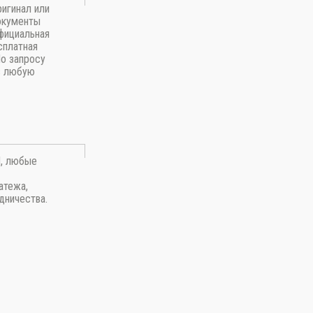
игинал или
окументы
фициальная
сплатная
По запросу
в любую
П, любые
атежа,
дничества.