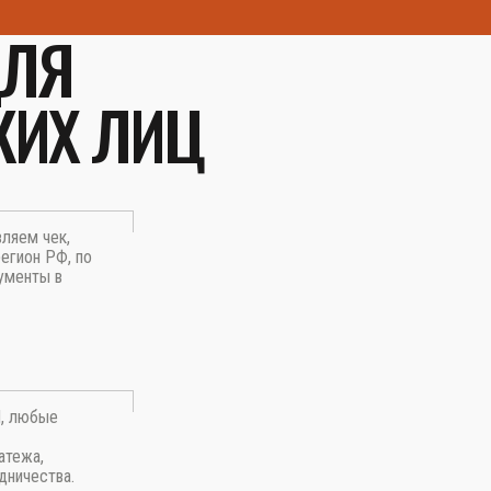
ДЛЯ
КИХ ЛИЦ
вляем чек,
егион РФ, по
ументы в
П, любые
атежа,
дничества.