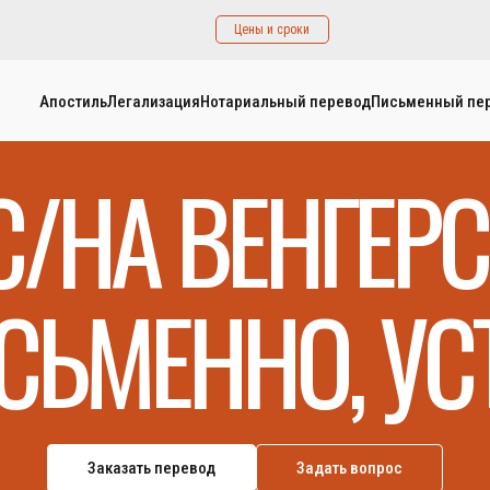
Цены и сроки
Апостиль
Легализация
Нотариальный перевод
Письменный пе
С/НА ВЕНГЕР
СЬМЕННО, УС
Заказать перевод
Задать вопрос