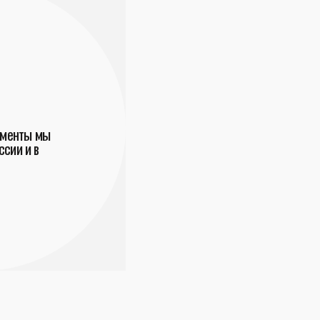
ументы мы
сии и в