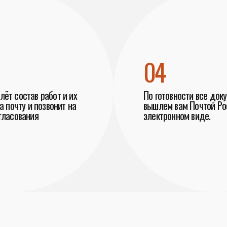
04
ёт состав работ и их
По готовности все док
а почту и позвонит на
вышлем вам Почтой Рос
гласования
электронном виде.