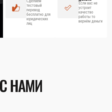
Сделаем
Если вас не
тестовый
устроит
перевод
качество
бесплатно для
работы то
юридических
вернём деньги
лиц
 С НАМИ