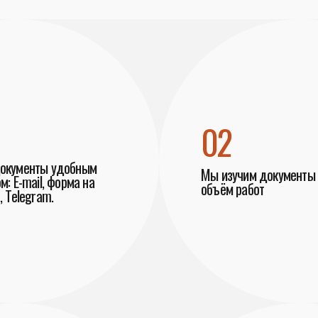
02
документы удобным
Мы изучим документы 
м: E-mail, форма на
объём работ
, Telegram.