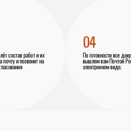
04
ёт состав работ и их
По готовности все док
а почту и позвонит на
вышлем вам Почтой Рос
гласования
электронном виде.