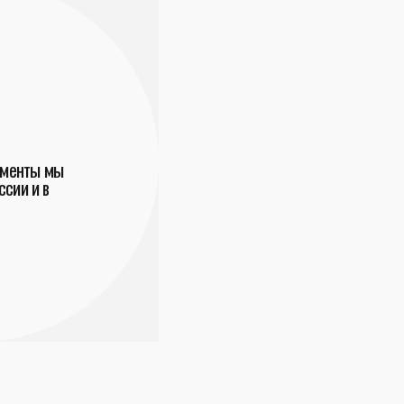
ументы мы
сии и в