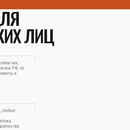
ДЛЯ
КИХ ЛИЦ
вляем чек,
егион РФ, по
ументы в
П, любые
атежа,
дничества.