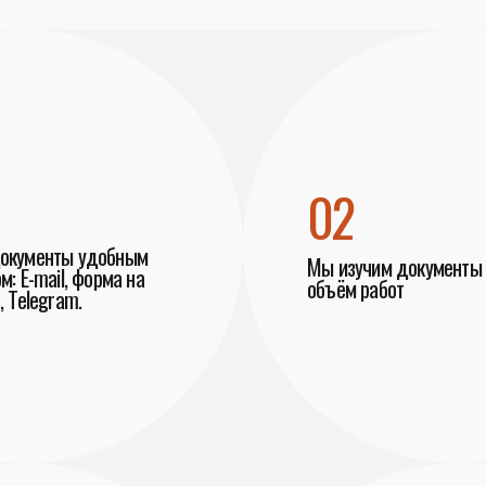
02
документы удобным
Мы изучим документы 
м: E-mail, форма на
объём работ
, Telegram.