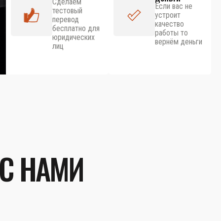
Сделаем
Если вас не
тестовый
устроит
перевод
качество
бесплатно для
работы то
юридических
вернём деньги
лиц
 С НАМИ