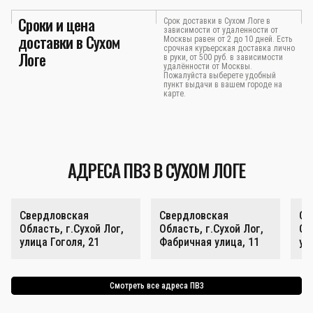
Сроки и цена
Срок доставки в Сухом Логе в
зависимости от удаленности от
доставки в Сухом
Москвы равен от 2 до 10 дней. Есть
срочная курьерская доставка лично
Логе
в руки, от 500 руб. в зависимости
удалённости от Москвы.
Пожалуйста выберете удобный
пункт выдачи в вашем городе на
карте.
АДРЕСА ПВЗ В СУХОМ ЛОГЕ
Свердловская
Свердловская
Св
Область, г.Сухой Лог,
Область, г.Сухой Лог,
Об
улица Гоголя, 21
Фабричная улица, 11
ул
Смотреть все адреса ПВЗ