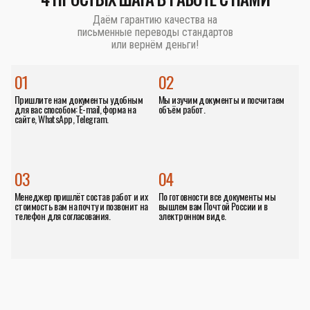
Даём гарантию качества на
письменные переводы стандартов
или вернём деньги!
01
02
Пришлите нам документы удобным
Мы изучим документы и посчитаем
для вас способом: E-mail, форма на
объём работ.
сайте, WhatsApp, Telegram.
03
04
Менеджер пришлёт состав работ и их
По готовности все документы мы
стоимость вам на почту и позвонит на
вышлем вам Почтой России и в
телефон для согласования.
электронном виде.