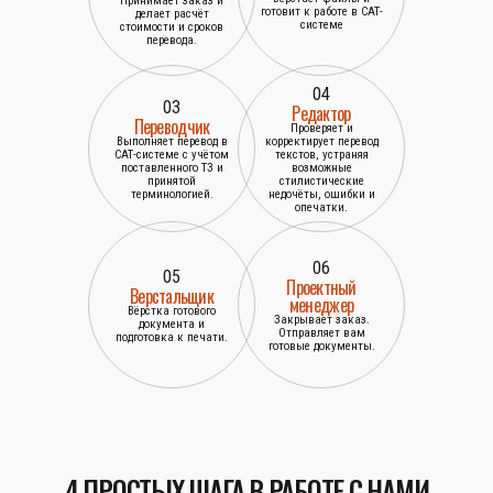
Принимает заказ и
готовит к работе в САТ-
делает расчёт
системе
стоимости и сроков
перевода.
04
03
Редактор
Переводчик
Проверяет и
Выполняет перевод в
корректирует перевод
САТ-системе с учётом
текстов, устраняя
поставленного ТЗ и
возможные
принятой
стилистические
терминологией.
недочёты, ошибки и
опечатки.
06
05
Проектный
Верстальщик
менеджер
Вёрстка готового
Закрывает заказ.
документа и
Отправляет вам
подготовка к печати.
готовые документы.
4 ПРОСТЫХ ШАГА В РАБОТЕ С НАМИ