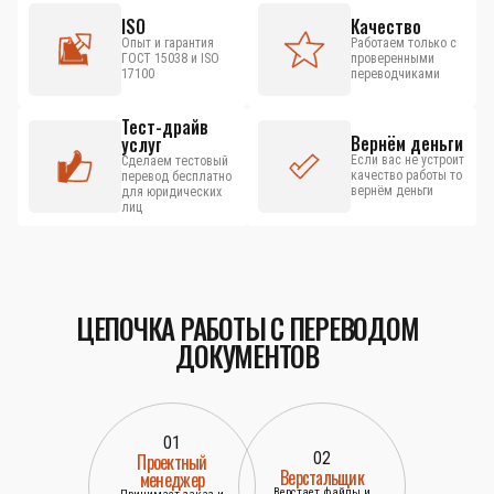
ISO
Качество
Опыт и гарантия
Работаем только с
ГОСТ 15038 и ISO
проверенными
17100
переводчиками
Тест-драйв
Вернём деньги
услуг
Если вас не устроит
Сделаем тестовый
качество работы то
перевод бесплатно
вернём деньги
для юридических
лиц
ЦЕПОЧКА РАБОТЫ С ПЕРЕВОДОМ
ДОКУМЕНТОВ
01
02
Проектный
Верстальщик
менеджер
Верстает файлы и