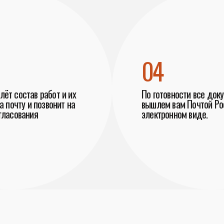
04
ёт состав работ и их
По готовности все док
а почту и позвонит на
вышлем вам Почтой Рос
гласования
электронном виде.