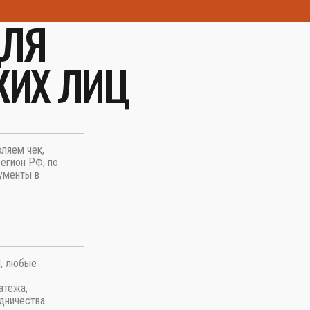
ДЛЯ
КИХ ЛИЦ
вляем чек,
егион РФ, по
ументы в
П, любые
атежа,
дничества.