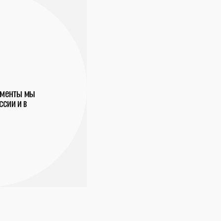
ументы мы
сии и в