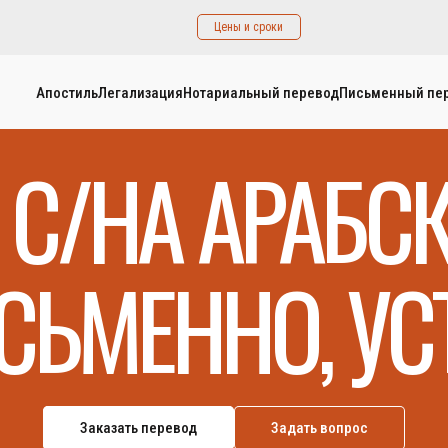
Цены и сроки
Апостиль
Легализация
Нотариальный перевод
Письменный пе
 С/НА АРАБС
СЬМЕННО, УС
Заказать перевод
Задать вопрос