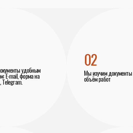
02
документы удобным
Мы изучим документы 
м: E-mail, форма на
объём работ
, Telegram.