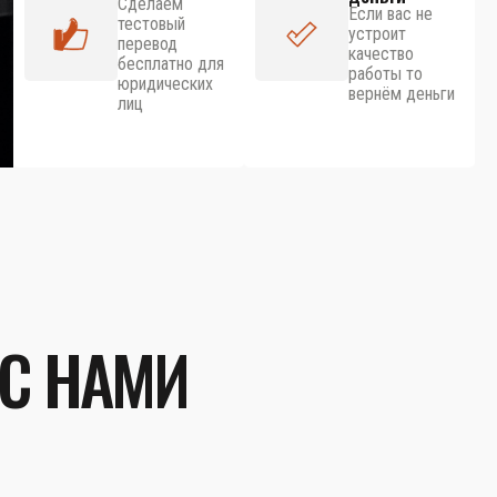
Сделаем
Если вас не
тестовый
устроит
перевод
качество
бесплатно для
работы то
юридических
вернём деньги
лиц
 С НАМИ