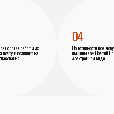
04
ёт состав работ и их
По готовности все док
а почту и позвонит на
вышлем вам Почтой Рос
гласования
электронном виде.