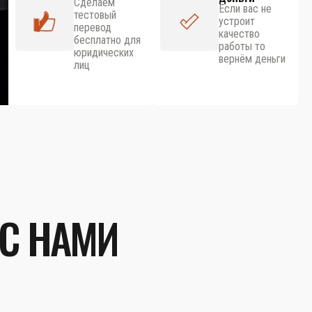
Сделаем
Если вас не
тестовый
устроит
перевод
качество
бесплатно для
работы то
юридических
вернём деньги
лиц
 С НАМИ