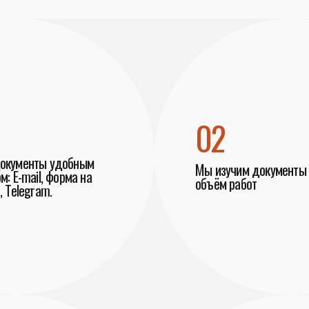
02
документы удобным
Мы изучим документы 
м: E-mail, форма на
объём работ
, Telegram.