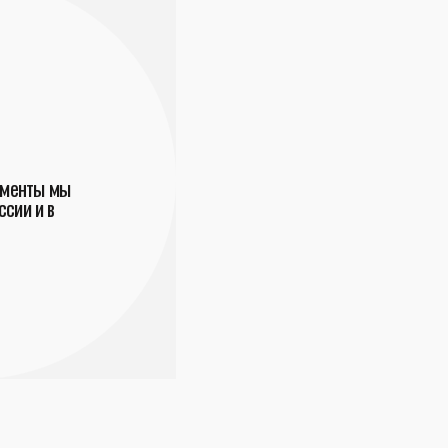
ументы мы
сии и в