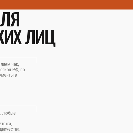
ДЛЯ
КИХ ЛИЦ
вляем чек,
егион РФ, по
ументы в
П, любые
атежа,
дничества.