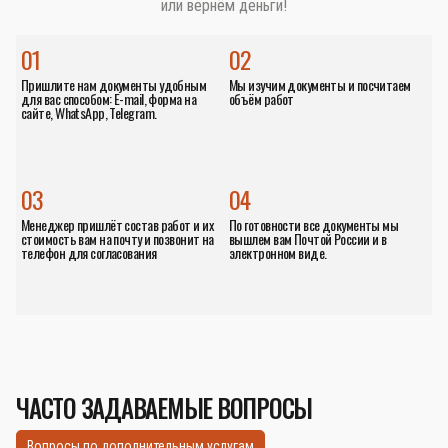
или вернём деньги!
01
02
Пришлите нам документы удобным
Мы изучим документы и посчитаем
для вас способом: E-mail, форма на
объём работ
сайте, WhatsApp, Telegram.
03
04
Менеджер пришлёт состав работ и их
По готовности все документы мы
стоимость вам на почту и позвонит на
вышлем вам Почтой России и в
телефон для согласования
электронном виде.
ЧАСТО ЗАДАВАЕМЫЕ ВОПРОСЫ
Вопросы по дополнительным услугам