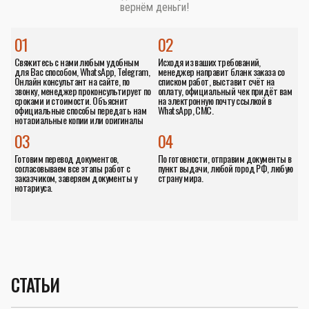
вернём деньги!
01
02
Свяжитесь с нами любым удобным
Исходя из ваших требований,
для Вас способом, WhatsApp, Telegram,
менеджер направит бланк заказа со
Онлайн консультант на сайте, по
списком работ, выставит счёт на
звонку, менеджер проконсультирует по
оплату, официальный чек придёт вам
сроками и стоимости. Объяснит
на электронную почту ссылкой в
официальные способы передать нам
WhatsApp, СМС.
нотариальные копии или оригиналы
документов.
03
04
Готовим перевод документов,
По готовности, отправим документы в
согласовываем все этапы работ с
пункт выдачи, любой город РФ, любую
заказчиком, заверяем документы у
страну мира.
нотариуса.
СТАТЬИ