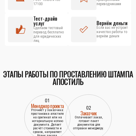
17100
переводчиками
Тест-драйв
Вернём деньги
услуг
Если вас не устроит
Сделаем тестовый
качество работы то
перевод бесплатно
вернём деньги
для юридических
лиц
ЭТАПЫ РАБОТЫ ПО ПРОСТАВЛЕНИЮ ШТАМПА
АПОСТИЛЬ
01
Менеджер проекта
02
Уточняет у заказчика:
Заказчик
простановка апостиля
на оригинал или на
Оплачивает заказ,
нотариальную копию
готовит пакет
документа. Делает
документов для
расчёт стоимости и
отправки менеджеру.
сроков, направляет
бланк заказа.