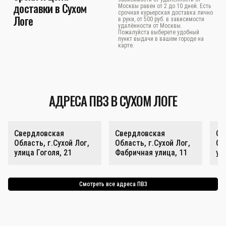
доставки в Сухом
Москвы равен от 2 до 10 дней. Есть
срочная курьерская доставка лично
Логе
в руки, от 500 руб. в зависимости
удалённости от Москвы.
Пожалуйста выберете удобный
пункт выдачи в вашем городе на
карте.
АДРЕСА ПВЗ В СУХОМ ЛОГЕ
Свердловская
Свердловская
Св
Область, г.Сухой Лог,
Область, г.Сухой Лог,
Об
улица Гоголя, 21
Фабричная улица, 11
ул
Смотреть все адреса ПВЗ