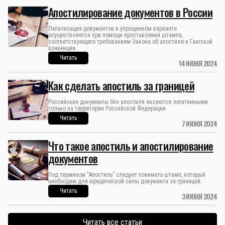
Апостилирование документов в России
Легализация документов в упрощенном варианте
осуществляется при помощи проставления штампа,
соответствующего требованиям Закона об апостиле и Гаагской
конвенции.
Читать
14 ИЮНЯ 2024
Как сделать апостиль за границей
Российские документы без апостиля являются легитимными
только на территории Российской Федерации.
Читать
7 ИЮНЯ 2024
Что такое апостиль и апостилирование
документов
Под термином "Апостиль" следует понимать штамп, который
необходим для юридической силы документа за границей.
Читать
3 ИЮНЯ 2024
Читать все статьи