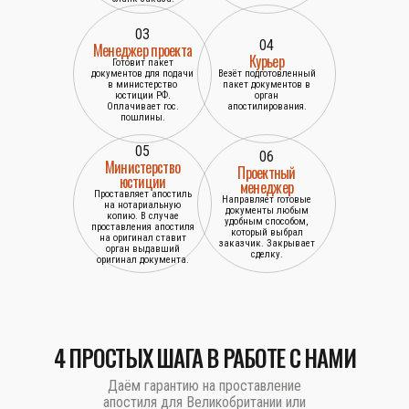
03
04
Менеджер проекта
Курьер
Готовит пакет
документов для подачи
Везёт подготовленный
в министерство
пакет документов в
юстиции РФ.
орган
Оплачивает гос.
апостилирования.
пошлины.
05
06
Министерство
Проектный
юстиции
менеджер
Проставляет апостиль
Направляет готовые
на нотариальную
документы любым
копию. В случае
удобным способом,
проставления апостиля
который выбрал
на оригинал ставит
заказчик. Закрывает
орган выдавший
сделку.
оригинал документа.
4 ПРОСТЫХ ШАГА В РАБОТЕ С НАМИ
Даём гарантию на проставление
апостиля для Великобритании или