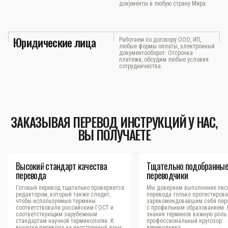
документы в любую страну Мира.
Юридические лица
Работаем по договору ООО, ИП,
любые формы оплаты, электронный
документооборот. Отсрочка
платежа, обсудим любые условия
сотрудничества.
ЗАКАЗЫВАЯ ПЕРЕВОД ИНСТРУКЦИЙ У НАС,
ВЫ ПОЛУЧАЕТЕ
Высокий стандарт качества
Тщательно подобранны
перевода
переводчики
Готовый перевод тщательно проверяется
Мы доверяем выполнение пис
редактором, который также следит,
перевода только протестиров
чтобы используемые термины
зарекомендовавшим себя пер
соответствовали российским ГОСТ и
с профильным образованием.
соответствующим зарубежным
знания терминов важную роль 
стандартам научной терминологии. К
профессиональный кругозор
вычитке перевода на иностранный язык
переводчика.