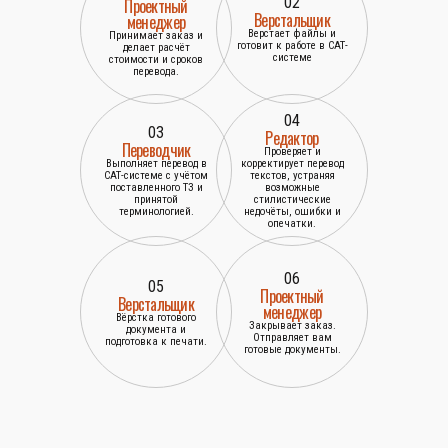
02
Проектный
Верстальщик
менеджер
Верстает файлы и
Принимает заказ и
готовит к работе в САТ-
делает расчёт
системе
стоимости и сроков
перевода.
04
03
Редактор
Переводчик
Проверяет и
Выполняет перевод в
корректирует перевод
САТ-системе с учётом
текстов, устраняя
поставленного ТЗ и
возможные
принятой
стилистические
терминологией.
недочёты, ошибки и
опечатки.
06
05
Проектный
Верстальщик
менеджер
Вёрстка готового
Закрывает заказ.
документа и
Отправляет вам
подготовка к печати.
готовые документы.