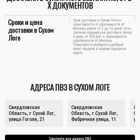
Х ДОКУМЕНТОВ
Сроки и цена
Срок доставки в Сухом Логе в
зависимости от удаленности от
доставки в Сухом
Москвы равен от 2 до 10 дней. Есть
срочная курьерская доставка лично
Логе
в руки, от 500 руб. в зависимости
удалённости от Москвы.
Пожалуйста выберете удобный
пункт выдачи в вашем городе на
карте.
АДРЕСА ПВЗ В СУХОМ ЛОГЕ
Свердловская
Свердловская
Св
Область, г.Сухой Лог,
Область, г.Сухой Лог,
Об
улица Гоголя, 21
Фабричная улица, 11
ул
Смотреть все адреса ПВЗ