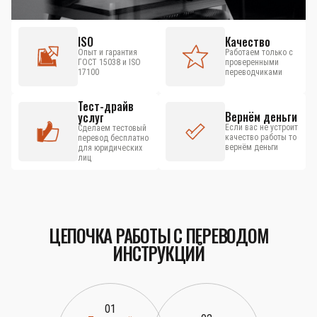
ISO
Качество
Опыт и гарантия
Работаем только с
ГОСТ 15038 и ISO
проверенными
17100
переводчиками
Тест-драйв
Вернём деньги
услуг
Если вас не устроит
Сделаем тестовый
качество работы то
перевод бесплатно
вернём деньги
для юридических
лиц
ЦЕПОЧКА РАБОТЫ С ПЕРЕВОДОМ
ИНСТРУКЦИЙ
01