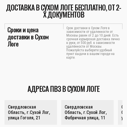
ДОСТАВКА В СУХОМ ЛОГЕ БЕСПЛАТНО, ОТ 2-
Х ДОКУМЕНТОВ
Сроки и цена
Срок доставки в Сухом Логе в
зависимости от удаленности от
доставки в Сухом
Москвы равен от 2 до 10 дней. Есть
срочная курьерская доставка лично
Логе
в руки, от 500 руб. в зависимости
удалённости от Москвы.
Пожалуйста выберете удобный
пункт выдачи в вашем городе на
карте.
АДРЕСА ПВЗ В СУХОМ ЛОГЕ
Свердловская
Свердловская
Св
Область, г.Сухой Лог,
Область, г.Сухой Лог,
Об
улица Гоголя, 21
Фабричная улица, 11
ул