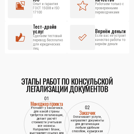
Опыт и гарантия
Работаем только с
ГОСТ 15038 и ISO
проверенными
17100
переводчиками
Тест-драйв
Вернём деньги
услуг
Если вас не устроит
Сделаем тестовый
качество работы то
перевод бесплатно
вернём деньги
для юридических
лиц
ЭТАПЫ РАБОТ ПО КОНСУЛЬСКОЙ
ЛЕГАЛИЗАЦИИ ДОКУМЕНТОВ
01
Менеджер проекта
02
Уточняет у заказчика
Заказчик
для какой страны
требуется легализация,
Оплачивает услуги,
делает расчёт
направляет документы
стоимости учитывая
для дегализации
все нюансы.
любым удобным
Направляет бланк,
способом, курьерская
выставляет ссылку для