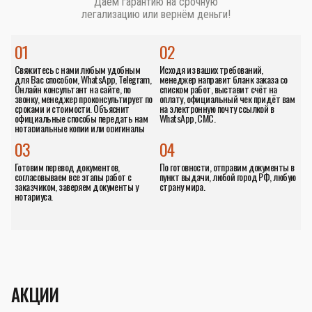
Даём гарантию на срочную
легализацию или вернём деньги!
01
02
Свяжитесь с нами любым удобным
Исходя из ваших требований,
для Вас способом, WhatsApp, Telegram,
менеджер направит бланк заказа со
Онлайн консультант на сайте, по
списком работ, выставит счёт на
звонку, менеджер проконсультирует по
оплату, официальный чек придёт вам
сроками и стоимости. Объяснит
на электронную почту ссылкой в
официальные способы передать нам
WhatsApp, СМС.
нотариальные копии или оригиналы
документов.
03
04
Готовим перевод документов,
По готовности, отправим документы в
согласовываем все этапы работ с
пункт выдачи, любой город РФ, любую
заказчиком, заверяем документы у
страну мира.
нотариуса.
АКЦИИ