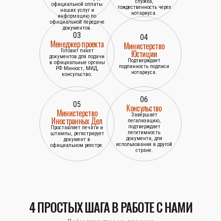
служба,
официальной оплаты
тождественность через
наших услуг и
нотариуса.
информацию по
официальной передаче
документов.
03
04
Менеджер проекта
Министерство
Готовит пакет
Юстиции
документов для подачи
Подтверждает
в официальные органы
подлинность подписи
РФ Минюст, МИД,
нотариуса.
консульство.
06
05
Консульство
Министерство
Завершает
Иностранных Дел
легализацию,
подтверждает
Проставляет печати и
легитимность
штампы, регистрирует
документа, для
документ в
использования в другой
официальном реестре.
стране.
4 ПРОСТЫХ ШАГА В РАБОТЕ С НАМИ