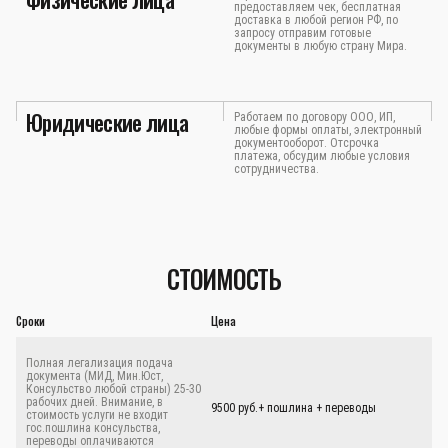
предоставляем чек, бесплатная
доставка в любой регион РФ, по
запросу отправим готовые
документы в любую страну Мира.
Юридические лица
Работаем по договору ООО, ИП,
любые формы оплаты, электронный
документооборот. Отсрочка
платежа, обсудим любые условия
сотрудничества.
СТОИМОСТЬ
Сроки
Цена
Полная легализация подача
документа (МИД, Мин.Юст,
Консульство любой страны) 25-30
рабочих дней. Внимание, в
9500 руб.+ пошлина + переводы
стоимость услуги не входит
гос.пошлина консульства,
переводы оплачиваются