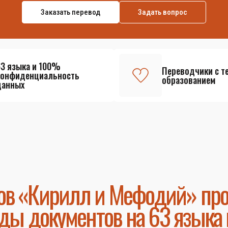
Заказать перевод
Задать вопрос
63 языка и 100%
Переводчики с т
конфиденциальность
образованием
данных
ов «Кирилл и Мефодий» пр
ды документов на 63 языка 