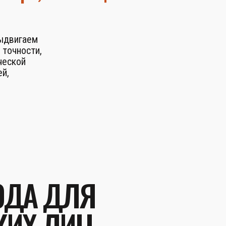
выдвигаем
 точности,
ческой
й,
ОДА ДЛЯ
КИХ ЛИЦ