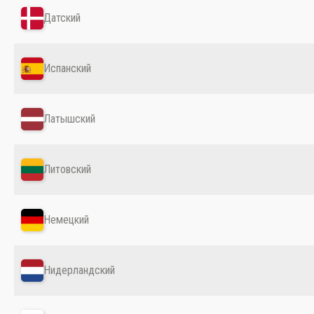
Датский
Испанский
Латышский
Литовский
Немецкий
Нидерландский