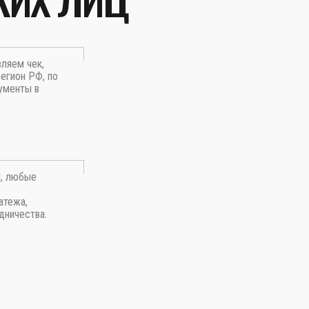
вляем чек,
егион РФ, по
ументы в
П, любые
атежа,
дничества.