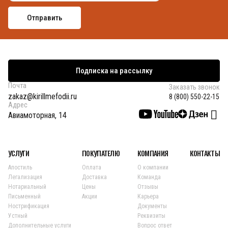
Подписка на рассылку
Почта
Заказать звонок
zakaz@kirillmefodii.ru
8 (800) 550-22-15
Адрес
Авиамоторная, 14
УСЛУГИ
ПОКУПАТЕЛЮ
КОМПАНИЯ
КОНТАКТЫ
Апостиль
Оплата
О компании
Легализация
Доставка
Команда
Нотариальный
Цены
Отзывы
Письменный
Акции
Карьера
Нострификация
Документы
Устный
Реквизиты
Дополнительные услуги
Вопрос ответ