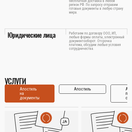
бесплатная доставка в любой
регион РФ. По запросу отправим
готовые документы в любую страну
мира.
Юридические лица
Работаем по договору ООО, ИП,
любые формы оплаты, электронный
документооборот. Отсрочка
платежа, обсудим любые условия
сотрудничества.
УСЛУГИ
Апостиль
Апостиль
Апо
на
по
документы
стр