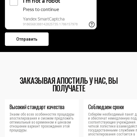
ЗАКАЗЫВАЯ АПОСТИЛЬ У НАС, ВЫ
ПОЛУЧАЕТЕ
Высокий стандарт качества
Соблюдаем сроки
Знаем обо всех особенностях процедуры
Соберём необходимый пакет д
апостилирования и сможем предложить
и обеспечат немедленную под
оптимальный во временном и ценовом
соответствующие учреждения.
отношении вариант прохождения этой
четкой логистике взаимодейст
процедуры.
государственными службами 
апостилирования состоится в