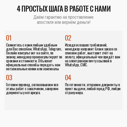
4 ПРОСТЫХ ШАГА В РАБОТЕ С НАМИ
Даём гарантию на проставление
апостиля или вернём деньги!
01
02
Свяжитесь с нами любым удобным
Исходя из ваших требований,
для Вас способом, WhatsApp, Telegram,
менеджер направит бланк заказа со
Онлайн консультант на сайте, по
списком работ, выставит счёт на
звонку, менеджер проконсультирует по
оплату, официальный чек придёт вам
сроками и стоимости. Объяснит
на электронную почту ссылкой в
официальные способы передать нам
WhatsApp, СМС.
нотариальные копии или оригиналы
документов.
03
04
Готовим перевод, согласовываем все
По готовности, отправим документы в
этапы работ с заказчиком, заверяем
пункт выдачи, любой город РФ, любую
документы у нотариуса.
страну мира.