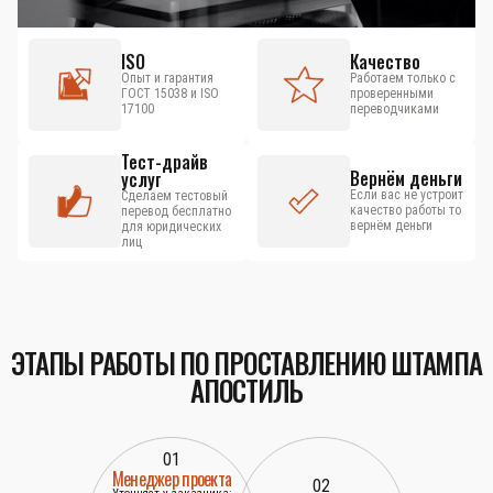
ISO
Качество
Опыт и гарантия
Работаем только с
ГОСТ 15038 и ISO
проверенными
17100
переводчиками
Тест-драйв
Вернём деньги
услуг
Если вас не устроит
Сделаем тестовый
качество работы то
перевод бесплатно
вернём деньги
для юридических
лиц
ЭТАПЫ РАБОТЫ ПО ПРОСТАВЛЕНИЮ ШТАМПА
АПОСТИЛЬ
01
Менеджер проекта
02