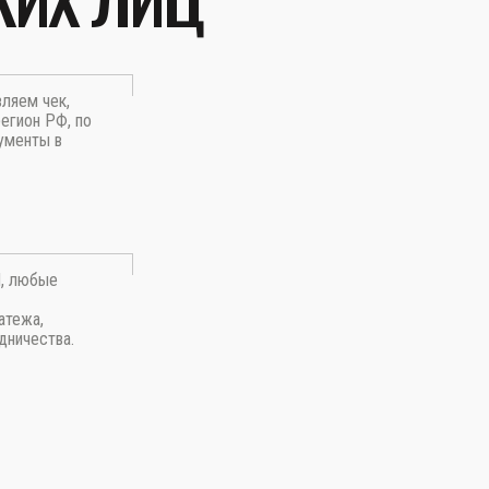
вляем чек,
егион РФ, по
ументы в
П, любые
атежа,
дничества.