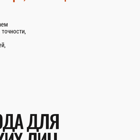
аем
 точности,
й,
ОДА ДЛЯ
КИХ ЛИЦ