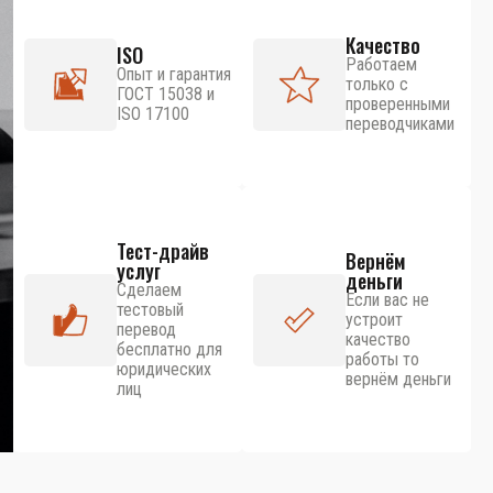
Качество
ISO
Работаем
Опыт и гарантия
только с
ГОСТ 15038 и
проверенными
ISO 17100
переводчиками
Тест-драйв
Вернём
услуг
деньги
Сделаем
Если вас не
тестовый
устроит
перевод
качество
бесплатно для
работы то
юридических
вернём деньги
лиц