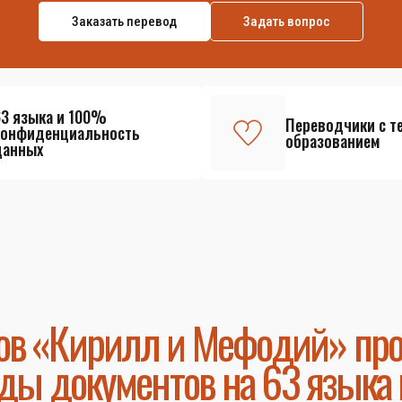
Заказать перевод
Задать вопрос
63 языка и 100%
Переводчики с т
конфиденциальность
образованием
данных
ов «Кирилл и Мефодий» пр
ды документов на 63 языка 