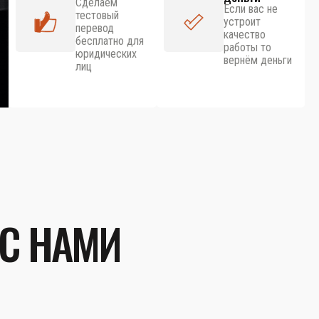
Сделаем
Если вас не
тестовый
устроит
перевод
качество
бесплатно для
работы то
юридических
вернём деньги
лиц
 С НАМИ