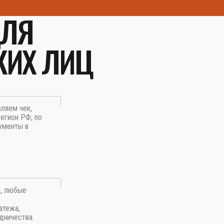
ДЛЯ
КИХ ЛИЦ
вляем чек,
егион РФ, по
ументы в
П, любые
атежа,
дничества.