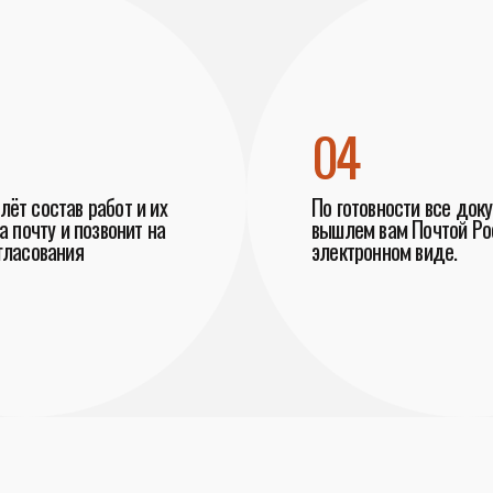
04
ёт состав работ и их
По готовности все док
а почту и позвонит на
вышлем вам Почтой Рос
гласования
электронном виде.