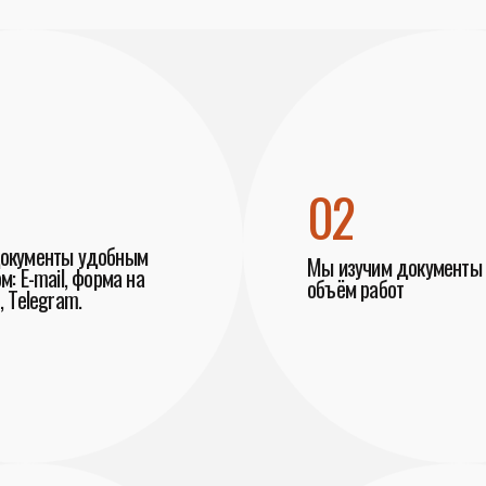
02
документы удобным
Мы изучим документы 
м: E-mail, форма на
объём работ
, Telegram.