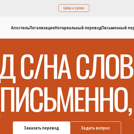
Цены и сроки
Апостиль
Легализация
Нотариальный перевод
Письменный пе
Д С/НА СЛО
(ПИСЬМЕННО, 
Заказать перевод
Задать вопрос