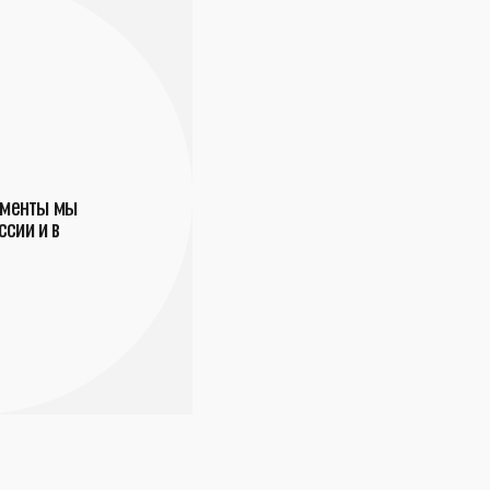
ументы мы
сии и в