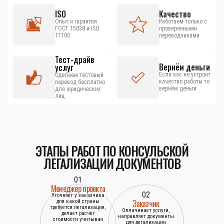
ISO
Качество
Опыт и гарантия
Работаем только с
ГОСТ 15038 и ISO
проверенными
17100
переводчиками
Тест-драйв
Вернём деньги
услуг
Если вас не устроит
Сделаем тестовый
качество работы то
перевод бесплатно
вернём деньги
для юридических
лиц
ЭТАПЫ РАБОТ ПО КОНСУЛЬСКОЙ
ЛЕГАЛИЗАЦИИ ДОКУМЕНТОВ
01
Менеджер проекта
02
Уточняет у заказчика
Заказчик
для какой страны
требуется легализация,
Оплачивает услуги,
делает расчёт
направляет документы
стоимости учитывая
для дегализации