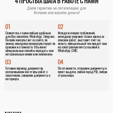
4 ПРОСТЫХ ШАГА В РАБОТЕ С НАМИ
Даём гарантию на легализацию для
Испании или вернём деньги!
01
02
Свяжитесь с нами любым удобным
Исходя из ваших требований,
для Вас способом, WhatsApp, Telegram,
менеджер направит бланк заказа со
Онлайн консультант на сайте, по
списком работ, выставит счёт на
звонку, менеджер проконсультирует по
оплату, официальный чек придёт вам
сроками и стоимости. Объяснит
на электронную почту ссылкой в
официальные способы передать нам
WhatsApp, СМС.
нотариальные копии или оригиналы
документов.
03
04
Готовим перевод документов,
По готовности, отправим документы в
согласовываем все этапы работ с
пункт выдачи, любой город РФ, любую
заказчиком, заверяем документы у
страну мира.
нотариуса.