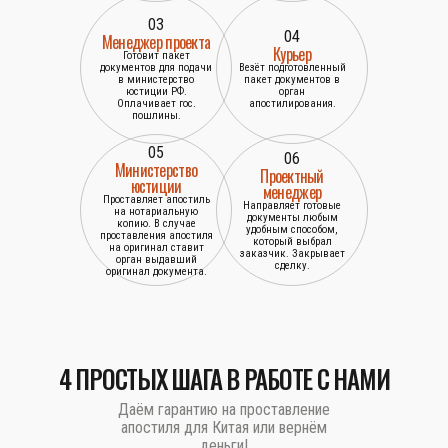
03
04
Менеджер проекта
Курьер
Готовит пакет
документов для подачи
Везёт подготовленный
в министерство
пакет документов в
юстиции РФ.
орган
Оплачивает гос.
апостилирования.
пошлины.
05
06
Министерство
Проектный
юстиции
менеджер
Проставляет апостиль
Направляет готовые
на нотариальную
документы любым
копию. В случае
удобным способом,
проставления апостиля
который выбрал
на оригинал ставит
заказчик. Закрывает
орган выдавший
сделку.
оригинал документа.
4 ПРОСТЫХ ШАГА В РАБОТЕ С НАМИ
Даём гарантию на проставление
апостиля для Китая или вернём
деньги!