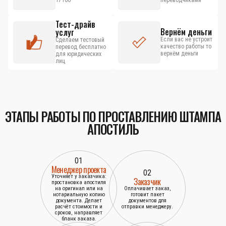
17100
переводчиками
Тест-драйв
Вернём деньги
услуг
Если вас не устроит
Сделаем тестовый
качество работы то
перевод бесплатно
вернём деньги
для юридических
лиц
ЭТАПЫ РАБОТЫ ПО ПРОСТАВЛЕНИЮ ШТАМПА
АПОСТИЛЬ
01
Менеджер проекта
02
Уточняет у заказчика:
Заказчик
простановка апостиля
на оригинал или на
Оплачивает заказ,
нотариальную копию
готовит пакет
документа. Делает
документов для
расчёт стоимости и
отправки менеджеру.
сроков, направляет
бланк заказа.