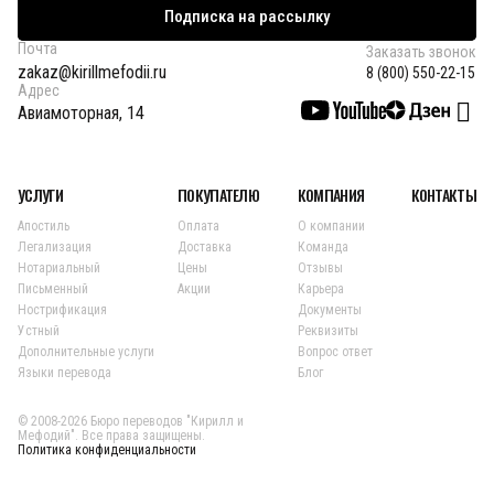
Подписка на рассылку
Почта
Заказать звонок
zakaz@kirillmefodii.ru
8 (800) 550-22-15
Адрес
Авиамоторная, 14
УСЛУГИ
ПОКУПАТЕЛЮ
КОМПАНИЯ
КОНТАКТЫ
Апостиль
Оплата
О компании
Легализация
Доставка
Команда
Нотариальный
Цены
Отзывы
Письменный
Акции
Карьера
Нострификация
Документы
Устный
Реквизиты
Дополнительные услуги
Вопрос ответ
Языки перевода
Блог
© 2008-2026 Бюро переводов "Кирилл и
Мефодий". Все права защищены.
Политика конфиденциальности