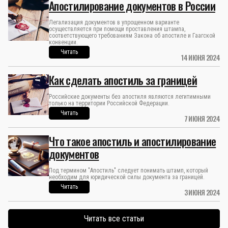
Апостилирование документов в России
Легализация документов в упрощенном варианте
осуществляется при помощи проставления штампа,
соответствующего требованиям Закона об апостиле и Гаагской
конвенции.
Читать
14 ИЮНЯ 2024
Как сделать апостиль за границей
Российские документы без апостиля являются легитимными
только на территории Российской Федерации.
Читать
7 ИЮНЯ 2024
Что такое апостиль и апостилирование
документов
Под термином "Апостиль" следует понимать штамп, который
необходим для юридической силы документа за границей.
Читать
3 ИЮНЯ 2024
Читать все статьи