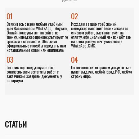
01
02
Свяжитесь с нами любым удобным
Исходя из ваших требований,
для Вас способом, WhatsApp, Telegram,
менеджер направит бланк заказа со
Онлайн консультант на сайте, по
списком работ, выставит счёт на
звонку, менеджер проконсультирует по
оплату, официальный чек придёт вам
сроками и стоимости. Объяснит
на электронную почту ссылкой в
официальные способы передать нам
WhatsApp, СМС.
нотариальные копии или оригиналы
документов.
03
04
Готовим перевод документов,
По готовности, отправим документы в
согласовываем все этапы работ с
пункт выдачи, любой город РФ, любую
заказчиком, заверяем документы у
страну мира.
нотариуса.
СТАТЬИ