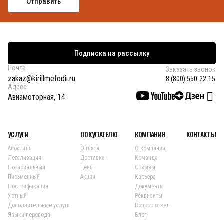
Подписка на рассылку
Почта
Заказать звонок
zakaz@kirillmefodii.ru
8 (800) 550-22-15
Адрес
Авиамоторная, 14
УСЛУГИ
ПОКУПАТЕЛЮ
КОМПАНИЯ
КОНТАКТЫ
Апостиль
Оплата
О компании
Легализация
Доставка
Команда
Нотариальный
Цены
Отзывы
Письменный
Акции
Карьера
Нострификация
Документы
Устный
Реквизиты
Дополнительные услуги
Вопрос ответ
Языки перевода
Блог