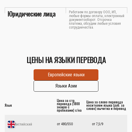
Юридические лица
Работаем по договору ООО, ИП,
любые формы оплаты, электронный
документооборот. Отсрочка
платежа, обсудим любые условия
сотрудничества.
ЦЕНЫ НА ЯЗЫКИ ПЕРЕВОДА
Европейские языки
Языки Азии
Цена за стр.
Цена за слово перевода
перевода (1800
Язык
носителем языка (руб. за
знаков с
слово) вычитка и перевод
пробелами) с/на
от 480/550
от 7,5/9
Английский