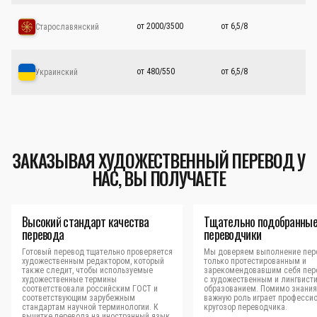
от 2000/3500
от 6,5/8
Старославянский
от 480/550
от 6,5/8
Украинский
ЗАКАЗЫВАЯ ХУДОЖЕСТВЕННЫЙ ПЕРЕВОД У
НАС, ВЫ ПОЛУЧАЕТЕ
Высокий стандарт качества
Тщательно подобранны
перевода
переводчики
Готовый перевод тщательно проверяется
Мы доверяем выполнение пер
художественным редактором, который
только протестированным и
также следит, чтобы используемые
зарекомендовавшим себя пер
художественные термины
с художественным и лингвист
соответствовали российским ГОСТ и
образованием. Помимо знания
соответствующим зарубежным
важную роль играет професси
стандартам научной терминологии. К
кругозор переводчика.
вычитке перевода на иностранный язык