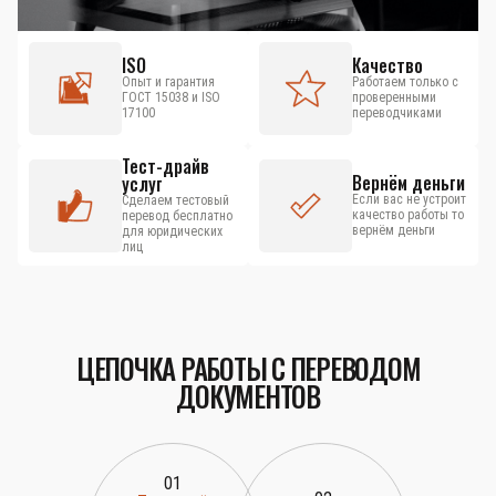
ISO
Качество
Опыт и гарантия
Работаем только с
ГОСТ 15038 и ISO
проверенными
17100
переводчиками
Тест-драйв
Вернём деньги
услуг
Если вас не устроит
Сделаем тестовый
качество работы то
перевод бесплатно
вернём деньги
для юридических
лиц
ЦЕПОЧКА РАБОТЫ С ПЕРЕВОДОМ
ДОКУМЕНТОВ
01