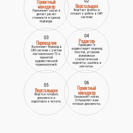
02
Проектный
Верстальщик
менеджер
Верстает файлы и
Принимает заказ и
готовит к работе в САТ-
делает расчёт
системе
стоимости и сроков
перевода.
04
03
Редактор
Переводчик
Проверяет и
Выполняет перевод в
корректирует перевод
САТ-системе с учётом
текстов, устраняя
поставленного ТЗ и
возможные
принятой
стилистические
художественной
недочёты, ошибки и
терминологией.
опечатки.
06
05
Проектный
Верстальщик
менеджер
Вёрстка готового
Закрывает заказ.
документа и
Отправляет вам
подготовка к печати.
готовые документы.