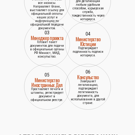
для дегализации
все нюансы.
любым удобным
Направляет бланк,
способом, курьерская
выставляет ссылку для
служба,
официальной оплаты
тождественность через
наших услуг и
нотариуса.
информацию по
официальной передаче
документов.
03
04
Менеджер проекта
Министерство
Готовит пакет
Юстиции
документов для подачи
Подтверждает
в официальные органы
подлинность подписи
РФ Минюст, МИД,
нотариуса.
консульство.
06
05
Консульство
Министерство
Завершает
Иностранных Дел
легализацию,
подтверждает
Проставляет печати и
легитимность
штампы, регистрирует
документа, для
документ в
использования в другой
официальном реестре.
стране.