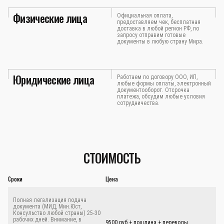
Физические лица
Официальная оплата,
предоставляем чек, бесплатная
доставка в любой регион РФ, по
запросу отправим готовые
документы в любую страну Мира.
Юридические лица
Работаем по договору ООО, ИП,
любые формы оплаты, электронный
документооборот. Отсрочка
платежа, обсудим любые условия
сотрудничества.
СТОИМОСТЬ
Сроки
Цена
Полная легализация подача
документа (МИД, Мин.Юст,
Консульство любой страны) 25-30
рабочих дней. Внимание, в
9500 руб.+ пошлина + переводы