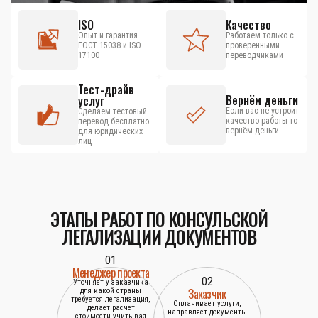
ISO
Качество
Опыт и гарантия
Работаем только с
ГОСТ 15038 и ISO
проверенными
17100
переводчиками
Тест-драйв
Вернём деньги
услуг
Если вас не устроит
Сделаем тестовый
качество работы то
перевод бесплатно
вернём деньги
для юридических
лиц
ЭТАПЫ РАБОТ ПО КОНСУЛЬСКОЙ
ЛЕГАЛИЗАЦИИ ДОКУМЕНТОВ
01
Менеджер проекта
02
Уточняет у заказчика
Заказчик
для какой страны
требуется легализация,
Оплачивает услуги,
делает расчёт
направляет документы
стоимости учитывая