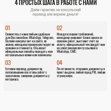
4 ПРОСТЫХ ШАГА В РАБОТЕ С НАМИ
Даём гарантию на консульский
перевод или вернём деньги!
01
02
Свяжитесь с нами любым удобным
Исходя из ваших требований,
для Вас способом, WhatsApp, Telegram,
менеджер направит бланк заказа со
Онлайн консультант на сайте, по
списком работ, выставит счёт на
звонку, менеджер проконсультирует по
оплату, официальный чек придёт вам
сроками и стоимости. Объяснит
на электронную почту ссылкой в
официальные способы передать нам
WhatsApp, СМС.
нотариальные копии или оригиналы
документов.
03
04
Готовим перевод документов,
По готовности, отправим документы в
согласовываем все этапы работ с
пункт выдачи, любой город РФ, любую
заказчиком, заверяем документы у
страну мира.
нотариуса.