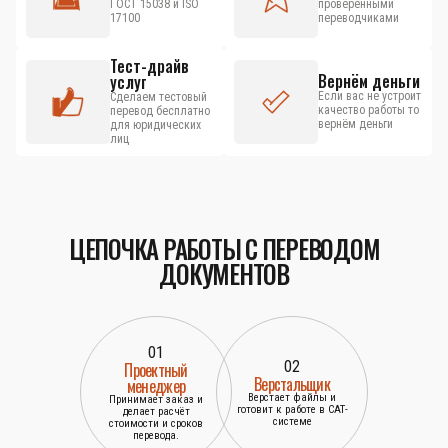
ГОСТ 15038 и ISO
проверенными
17100
переводчиками
Тест-драйв
Вернём деньги
услуг
Если вас не устроит
Сделаем тестовый
качество работы то
перевод бесплатно
вернём деньги
для юридических
лиц
ЦЕПОЧКА РАБОТЫ С ПЕРЕВОДОМ
ДОКУМЕНТОВ
01
02
Проектный
Верстальщик
менеджер
Верстает файлы и
Принимает заказ и
готовит к работе в САТ-
делает расчёт
системе
стоимости и сроков
перевода.