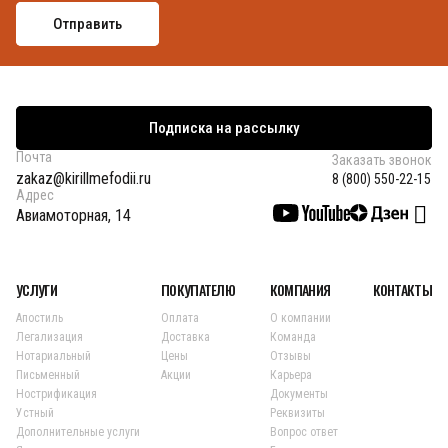
Подписка на рассылку
Почта
Заказать звонок
zakaz@kirillmefodii.ru
8 (800) 550-22-15
Адрес
Авиамоторная, 14
УСЛУГИ
ПОКУПАТЕЛЮ
КОМПАНИЯ
КОНТАКТЫ
Апостиль
Оплата
О компании
Легализация
Доставка
Команда
Нотариальный
Цены
Отзывы
Письменный
Акции
Карьера
Нострификация
Документы
Устный
Реквизиты
Дополнительные услуги
Вопрос ответ