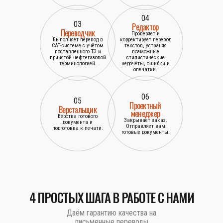
04
03
Редактор
Переводчик
Проверяет и
Выполняет перевод в
корректирует перевод
САТ-системе с учётом
текстов, устраняя
поставленного ТЗ и
возможные
принятой нефтегазовой
стилистические
терминологией.
недочёты, ошибки и
опечатки.
06
05
Проектный
Верстальщик
менеджер
Вёрстка готового
Закрывает заказ.
документа и
Отправляет вам
подготовка к печати.
готовые документы.
4 ПРОСТЫХ ШАГА В РАБОТЕ С НАМИ
Даём гарантию качества на
письменные переводы