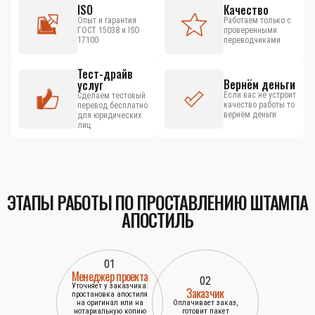
ISO
Качество
Опыт и гарантия
Работаем только с
ГОСТ 15038 и ISO
проверенными
17100
переводчиками
Тест-драйв
Вернём деньги
услуг
Если вас не устроит
Сделаем тестовый
качество работы то
перевод бесплатно
вернём деньги
для юридических
лиц
ЭТАПЫ РАБОТЫ ПО ПРОСТАВЛЕНИЮ ШТАМПА
АПОСТИЛЬ
01
Менеджер проекта
02
Уточняет у заказчика:
Заказчик
простановка апостиля
на оригинал или на
Оплачивает заказ,
нотариальную копию
готовит пакет