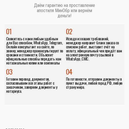
Даём гарантию на проставление
апостиля МинОбр или вернём
деньги!
01
02
Свяжитесь с нами любым удобным
Исходя из ваших требований,
для Вас способом, WhatsApp, Telegram,
менеджер направит бланк заказа со
Онлайн консультант на сайте, по
списком работ, выставит счёт на
звонку, менеджер проконсультирует по
оплату, официальный чек придёт вам
сроками и стоимости. Объяснит
на электронную почту ссылкой в
официальные способы передать нам
WhatsApp, СМС.
нотариальные копии или оригиналы
документов.
03
04
Готовим перевод документов,
По готовности, отправим документы в
согласовываем все этапы работ с
пункт выдачи, любой город РФ, любую
заказчиком, заверяем документы у
страну мира.
нотариуса.