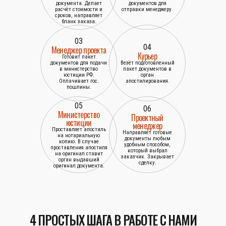
документа. Делает
документов для
расчёт стоимости и
отправки менеджеру.
сроков, направляет
бланк заказа.
03
04
Менеджер проекта
Курьер
Готовит пакет
документов для подачи
Везёт подготовленный
в министерство
пакет документов в
юстиции РФ.
орган
Оплачивает гос.
апостилирования.
пошлины.
05
06
Министерство
Проектный
юстиции
менеджер
Проставляет апостиль
Направляет готовые
на нотариальную
документы любым
копию. В случае
удобным способом,
проставления апостиля
который выбрал
на оригинал ставит
заказчик. Закрывает
орган выдавший
сделку.
оригинал документа.
4 ПРОСТЫХ ШАГА В РАБОТЕ С НАМИ