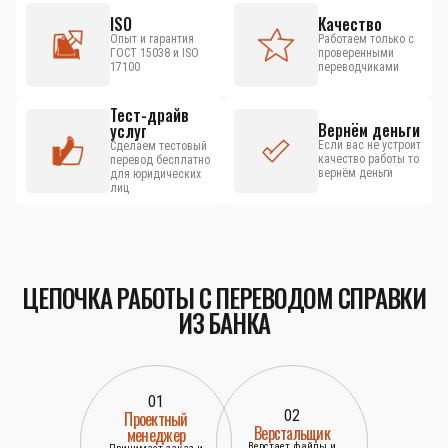
ISO
Качество
Опыт и гарантия
Работаем только с
ГОСТ 15038 и ISO
проверенными
17100
переводчиками
Тест-драйв
Вернём деньги
услуг
Если вас не устроит
Сделаем тестовый
качество работы то
перевод бесплатно
вернём деньги
для юридических
лиц
ЦЕПОЧКА РАБОТЫ С ПЕРЕВОДОМ СПРАВКИ
ИЗ БАНКА
01
02
Проектный
Верстальщик
менеджер
Верстает файлы и