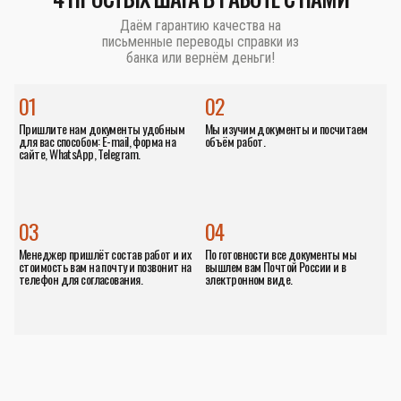
Даём гарантию качества на
письменные переводы справки из
банка или вернём деньги!
01
02
Пришлите нам документы удобным
Мы изучим документы и посчитаем
для вас способом: E-mail, форма на
объём работ.
сайте, WhatsApp, Telegram.
03
04
Менеджер пришлёт состав работ и их
По готовности все документы мы
стоимость вам на почту и позвонит на
вышлем вам Почтой России и в
телефон для согласования.
электронном виде.