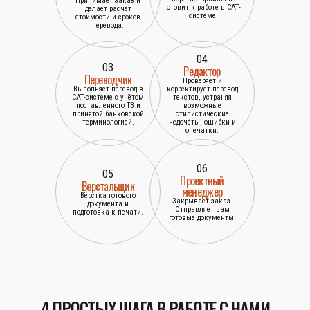
Принимает заказ и
готовит к работе в САТ-
делает расчёт
системе
стоимости и сроков
перевода.
04
03
Редактор
Переводчик
Проверяет и
Выполняет перевод в
корректирует перевод
САТ-системе с учётом
текстов, устраняя
поставленного ТЗ и
возможные
принятой банковской
стилистические
терминологией.
недочёты, ошибки и
опечатки.
06
05
Проектный
Верстальщик
менеджер
Вёрстка готового
Закрывает заказ.
документа и
Отправляет вам
подготовка к печати.
готовые документы.
4 ПРОСТЫХ ШАГА В РАБОТЕ С НАМИ