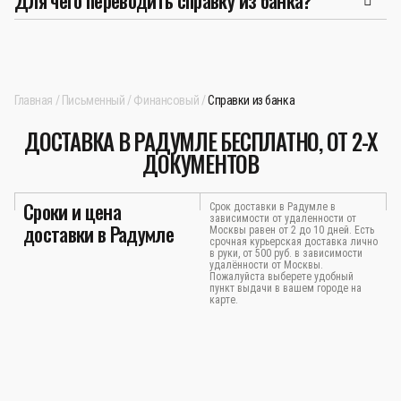
Для чего переводить справку из банка?
Главная
Письменный
Финансовый
Справки из банка
ДОСТАВКА В РАДУМЛЕ БЕСПЛАТНО, ОТ 2-Х
ДОКУМЕНТОВ
Сроки и цена
Срок доставки в Радумле в
зависимости от удаленности от
доставки в Радумле
Москвы равен от 2 до 10 дней. Есть
срочная курьерская доставка лично
в руки, от 500 руб. в зависимости
удалённости от Москвы.
Пожалуйста выберете удобный
пункт выдачи в вашем городе на
карте.